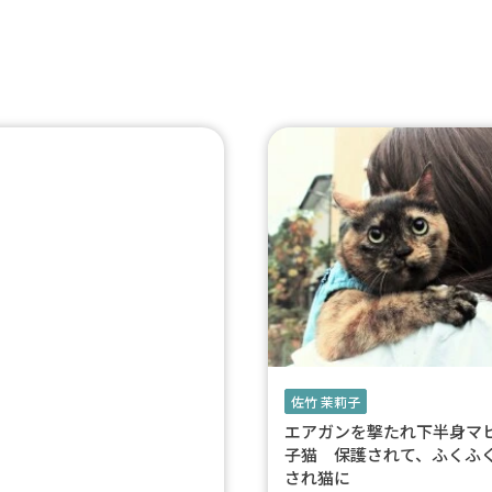
佐竹 茉莉子
エアガンを撃たれ下半身マ
子猫 保護されて、ふくふ
され猫に