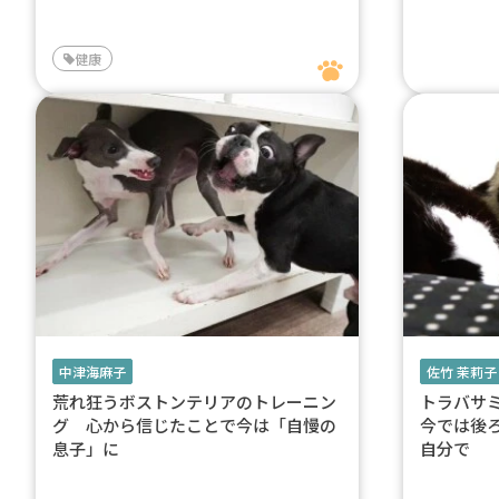
健康
中津海麻子
佐竹 茉莉子
荒れ狂うボストンテリアのトレーニン
トラバサ
グ 心から信じたことで今は「自慢の
今では後
息子」に
自分で