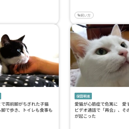
飼い方
保田明恵
ミで両前脚がちぎれた子猫
愛猫が心筋症で危篤に 愛
ろ脚で歩き、トイレも食事も
ビデオ通話で「再会」、そ
が起こった