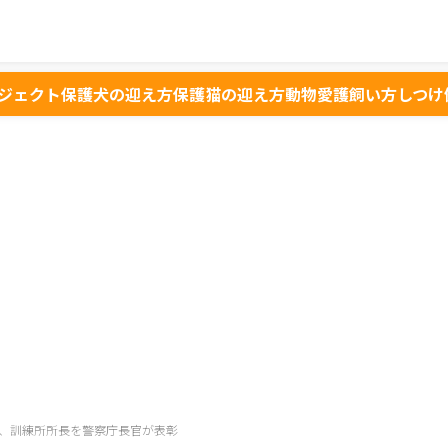
ジェクト
保護犬の迎え方
保護猫の迎え方
動物愛護
飼い方
しつけ
、訓練所所長を警察庁長官が表彰