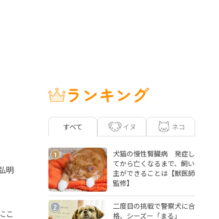
ランキング
イヌ
ネコ
すべて
犬猫の慢性腎臓病 発症し
1
てから亡くなるまで、飼い
弘明
主ができることは【獣医師
監修】
二度目の挑戦で警察犬に合
2
にこ
格、シーズー「まる」