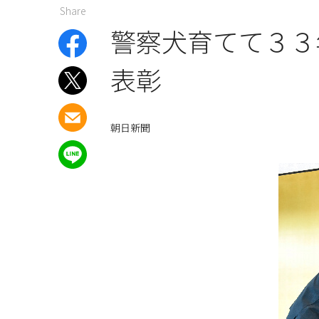
Share
警察犬育てて３３
表彰
朝日新聞