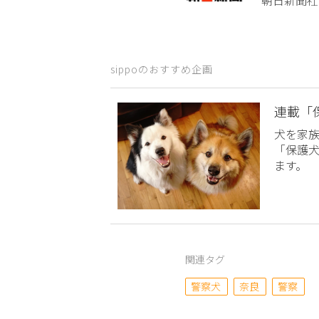
sippoのおすすめ企画
連載「
犬を家
「保護
ます。
関連タグ
警察犬
奈良
警察