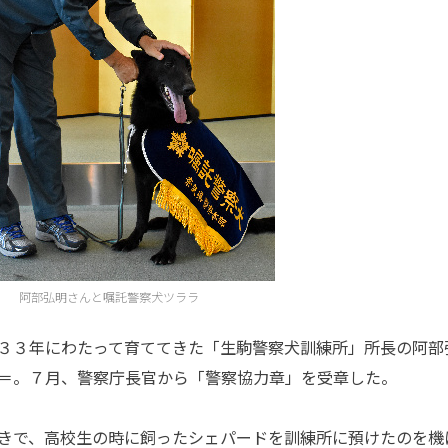
阿部弘明さんと嘱託警察犬ツララ
３３年にわたって育ててきた「生駒警察犬訓練所」所長の阿部
＝。７月、警察庁長官から「警察協力章」を受章した。
きで、高校生の時に飼ったシェパードを訓練所に預けたのを機