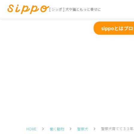
[ シッポ ] 犬や猫ともっと幸せに
sippoとは
プロ
警察犬育てて３３年
HOME
働く動物
警察犬