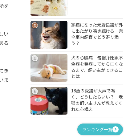
所を
家猫になった元野良猫が外
3
に出たがり鳴き続ける 完
しい
全室内飼育でどう寄り添
ある
う？
犬の心臓病 僧帽弁閉鎖不
4
全症を発症してから亡くな
るまで、飼い主ができるこ
てき
とは
いま
18歳の愛猫が大声で鳴
5
く、どうしたらいい？ 老
猫の飼い主さんが教えてく
れた心構え
ランキング一覧