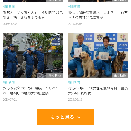
朝日新聞
朝日新聞
警察犬「いっちゃん」、不明男性発見
優しく冷静な警察犬「ラルス」 行方
でお手柄 おもちゃで表彰
不明の男性発見に貢献
2019/10/28
2019/08/03
働く動物
働く動物
朝日新聞
朝日新聞
安心や安全のために頑張ってくれた
行方不明の90代女性を無事発見 警察
ね 警視庁の警察犬の慰霊祭
犬2匹に表彰状
2019/07/21
2019/06/18
もっと見る