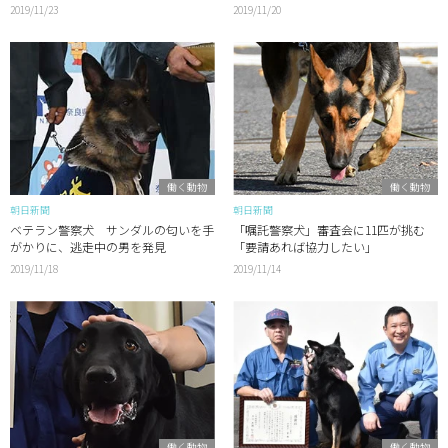
2019/11/23
2019/11/20
働く動物
働く動物
朝日新聞
朝日新聞
ベテラン警察犬 サンダルの匂いを手
「嘱託警察犬」審査会に11匹が挑む
がかりに、逃走中の男を発見
「要請あれば協力したい」
2019/11/18
2019/11/14
働く動物
働く動物