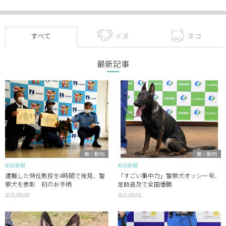
すべて
イヌ
ネコ
最新記事
働く動物
働く動物
朝日新聞
朝日新聞
遭難した特任教授を4時間で発見、警
「すごい集中力」警察犬オッシー号、
察犬を表彰 初のお手柄
足跡追及で全国優勝
2021/09/08
2021/09/01