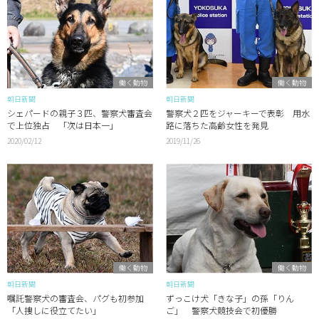
働く動物
働く動物
朝日新聞
朝日新聞
シェパードの親子３匹、警察犬審査会
警察犬２匹をジャーキーで表彰 用水
で上位独占 「次は日本一」
路に落ちた高齢女性を発見
2020/02/12
2019/11/26
働く動物
働く動物
朝日新聞
朝日新聞
嘱託警察犬の審査会、パグも初参加
ずっこけ犬「きな子」の孫「りん
「人捜しに役立てたい」
ご」 警察犬競技会で初優勝