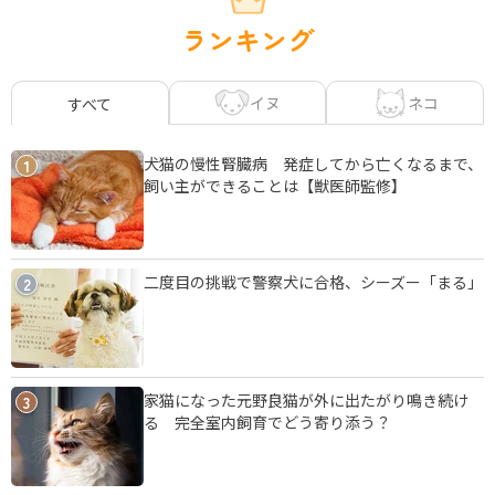
ランキング
イヌ
ネコ
すべて
犬猫の慢性腎臓病 発症してから亡くなるまで、
1
飼い主ができることは【獣医師監修】
二度目の挑戦で警察犬に合格、シーズー「まる」
2
家猫になった元野良猫が外に出たがり鳴き続け
3
る 完全室内飼育でどう寄り添う？