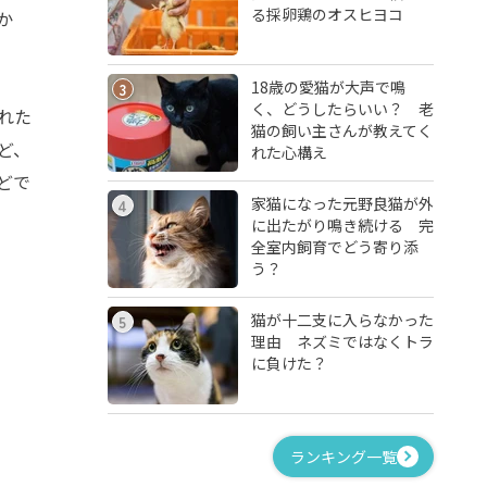
る採卵鶏のオスヒヨコ
か
18歳の愛猫が大声で鳴
3
く、どうしたらいい？ 老
れた
猫の飼い主さんが教えてく
ど、
れた心構え
どで
家猫になった元野良猫が外
4
に出たがり鳴き続ける 完
全室内飼育でどう寄り添
う？
猫が十二支に入らなかった
5
理由 ネズミではなくトラ
に負けた？
ランキング一覧