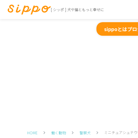
[ シッポ ] 犬や猫ともっと幸せに
sippoとは
プロ
ミニチュアシュナウ
HOME
働く動物
警察犬