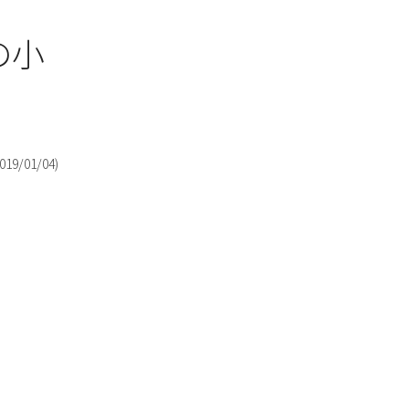
の小
019/01/04
)