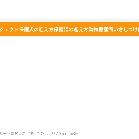
ジェクト
保護犬の迎え方
保護猫の迎え方
動物愛護
飼い方
しつけ
ザーも警察犬に 捜索での小回りに期待 愛媛