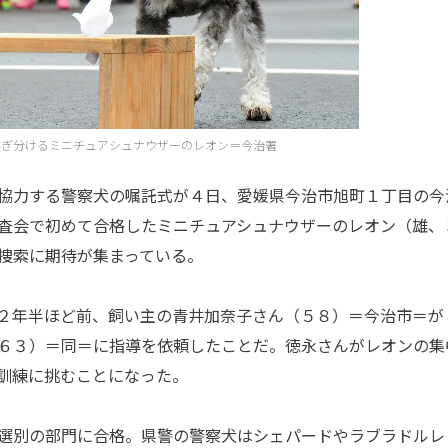
嗅ぎ分けるミニチュアシュナウザーのレオン＝今治署
協力する警察犬の嘱託式が４日、愛媛県今治市旭町１丁目の今
査会で初めて合格したミニチュアシュナウザーのレオン（雄、
捜索に期待が集まっている。
２年半ほど前、飼い主の青井加奈子さん（５８）＝今治市＝が
６３）＝同＝に指導を依頼したことだ。徳永さんがレオンの集
訓練に挑むことになった。
選別の部門に合格。県警の警察犬はシェパードやラブラドルレ