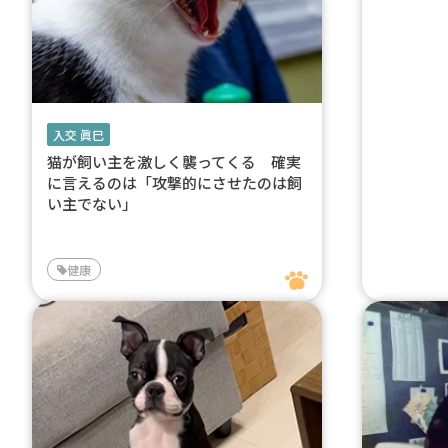
入交 眞巳
猫が飼い主を激しく襲ってくる 確実
に言えるのは「攻撃的にさせたのは飼
い主でない」
健康