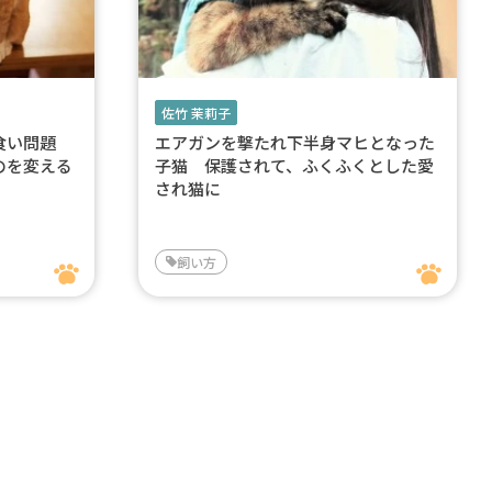
佐竹 茉莉子
み食い問題
エアガンを撃たれ下半身マヒとなった
のを変える
子猫 保護されて、ふくふくとした愛
され猫に
飼い方