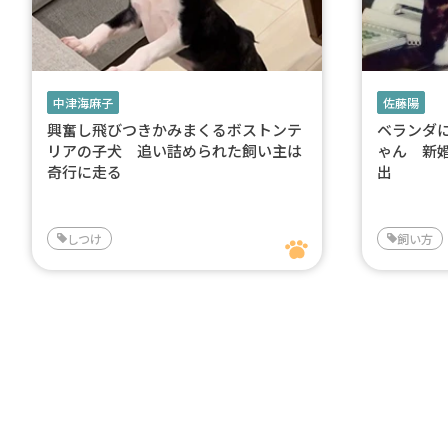
中津海麻子
佐藤陽
興奮し飛びつきかみまくるボストンテ
ベランダ
リアの子犬 追い詰められた飼い主は
ゃん 新
奇行に走る
出
しつけ
飼い方