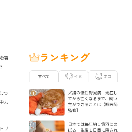
ランキング
治署
３
イヌ
ネコ
すべて
しつ
犬猫の慢性腎臓病 発症し
1
てから亡くなるまで、飼い
中力
主ができることは【獣医師
監修】
日本では毎年約１億羽にの
2
トリ
ぼる 生後１日目に殺され