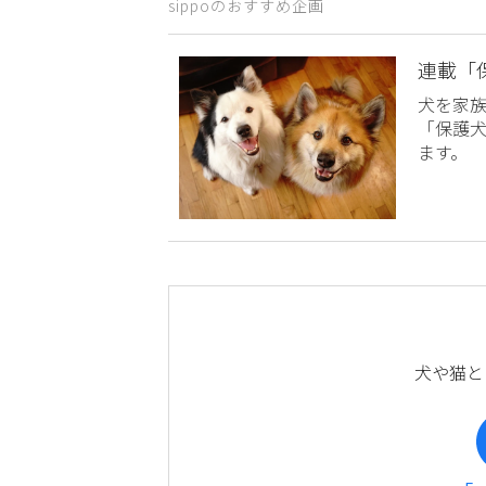
sippoのおすすめ企画
連載「
犬を家
「保護
ます。
犬や猫と