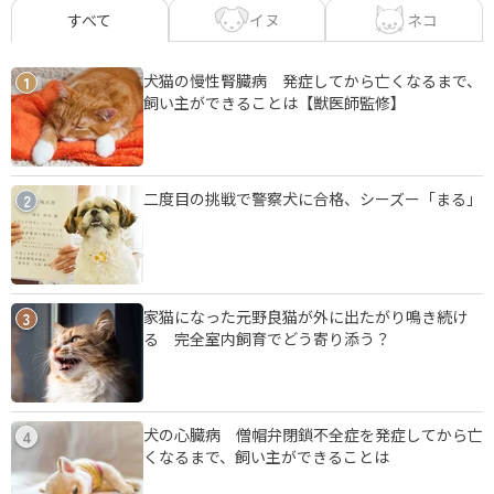
イヌ
ネコ
すべて
犬猫の慢性腎臓病 発症してから亡くなるまで、
1
飼い主ができることは【獣医師監修】
二度目の挑戦で警察犬に合格、シーズー「まる」
2
家猫になった元野良猫が外に出たがり鳴き続け
3
る 完全室内飼育でどう寄り添う？
犬の心臓病 僧帽弁閉鎖不全症を発症してから亡
4
くなるまで、飼い主ができることは