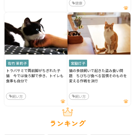
健康
佐竹 茉莉子
宮脇灯子
トラバサミで両前脚がちぎれた子
猫の多頭飼いで起きた盗み食い問
猫 今では後ろ脚で歩き、トイレも
題 ちびちび食べる習慣そのものを
食事も自分で
変える作戦を決行
飼い方
飼い方
ランキング