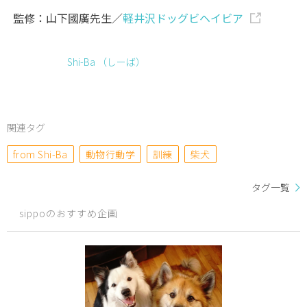
監修：山下國廣先生／
軽井沢ドッグビヘイビア
Shi-Ba （しーば）
関連タグ
from Shi-Ba
動物行動学
訓練
柴犬
タグ一覧
sippoのおすすめ企画