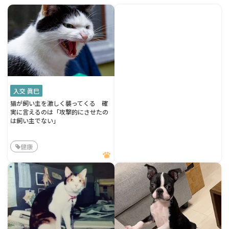
入交 眞巳
猫が飼い主を激しく襲ってくる 確
実に言えるのは「攻撃的にさせたの
は飼い主でない」
健康