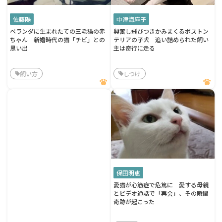
佐藤陽
中津海麻子
ベランダに生まれたての三毛猫の赤
興奮し飛びつきかみまくるボストン
ちゃん 新婚時代の猫「チビ」との
テリアの子犬 追い詰められた飼い
思い出
主は奇行に走る
飼い方
しつけ
保田明恵
愛猫が心筋症で危篤に 愛する母親
とビデオ通話で「再会」、その瞬間
奇跡が起こった