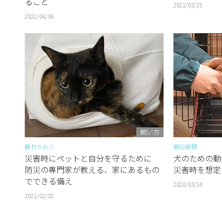
ること
2021/03/25
2022/04/06
飼い方
藤村かおり
朝日新聞
災害時にペットと自分を守るために
犬のための動
防災の専門家が教える、家にあるもの
災害時を想定
でできる備え
2020/03/24
2021/02/28