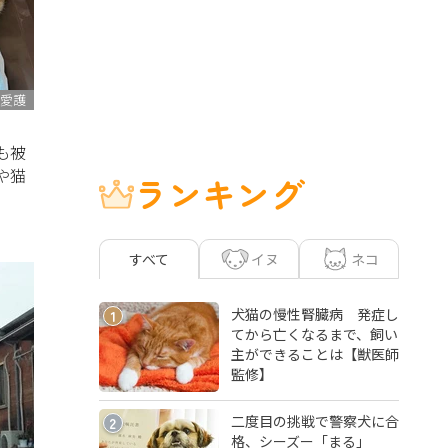
愛護
も被
や猫
ランキング
イヌ
ネコ
すべて
犬猫の慢性腎臓病 発症し
1
てから亡くなるまで、飼い
主ができることは【獣医師
監修】
二度目の挑戦で警察犬に合
2
格、シーズー「まる」