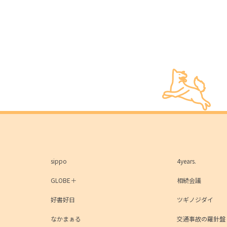
sippo
4years.
GLOBE＋
相続会議
好書好日
ツギノジダイ
なかまぁる
交通事故の羅針盤