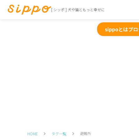
[ シッポ ] 犬や猫ともっと幸せに
sippoとは
プロ
避難所
HOME
タグ一覧