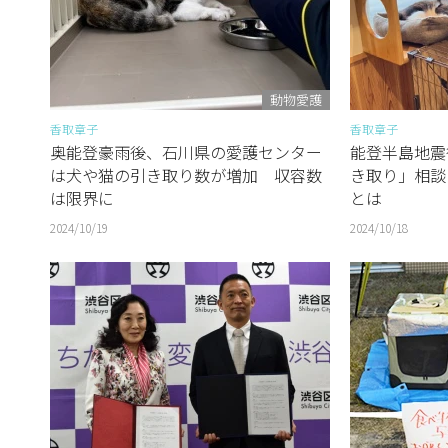
動物愛護
香取章子
香取章子
奥能登豪雨後、石川県の愛護センター
能登半島地震
は犬や猫の引き取り数が増加 収容数
き取り」相談
は限界に
とは
2024/10/19
2024/10/18