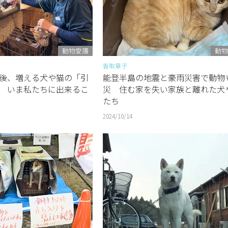
動物愛護
動物
香取章子
後、増える犬や猫の「引
能登半島の地震と豪雨災害で動物
 いま私たちに出来るこ
災 住む家を失い家族と離れた犬
たち
2024/10/14