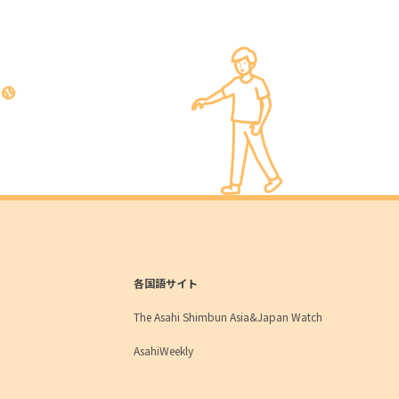
各国語サイト
The Asahi Shimbun Asia&Japan Watch
AsahiWeekly