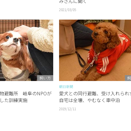
みさんに聞く
2021/03/05
飼い方
飼
朝日新聞
物避難所 岐阜のNPOが
愛犬との同行避難、受け入れら
した訓練実施
自宅は全壊、やむなく車中泊
2019/12/11