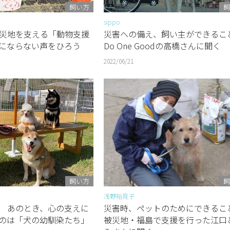
飼い方
飼
sippo
災地を支える「動物支援
災害への備え、飼い主ができる
にならない声をひろう
Do One Goodの高橋さんに聞く
2022/06/21
飼い方
飼
浅野裕見子
 あのとき、心の支えに
災害時、ペットのためにできる
のは「犬の幼馴染たち」
被災地・福島で支援を行った江口