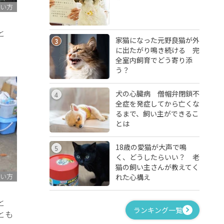
い方
こと
家猫になった元野良猫が外
3
に出たがり鳴き続ける 完
全室内飼育でどう寄り添
う？
犬の心臓病 僧帽弁閉鎖不
4
全症を発症してから亡くな
るまで、飼い主ができるこ
とは
18歳の愛猫が大声で鳴
5
く、どうしたらいい？ 老
猫の飼い主さんが教えてく
い方
れた心構え
こと
ランキング一覧
とも