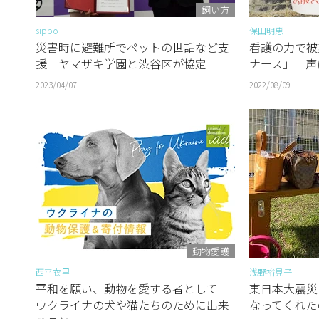
飼い方
sippo
保田明恵
災害時に避難所でペットの世話など支
看護の力で被
援 ヤマザキ学園と渋谷区が協定
ナース」 声
2023/04/07
2022/08/09
動物愛護
西平衣里
浅野裕見子
平和を願い、動物を愛する者として
東日本大震災
ウクライナの犬や猫たちのために出来
なってくれた