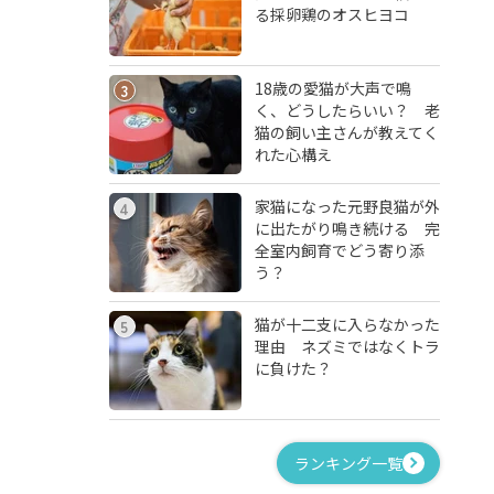
る採卵鶏のオスヒヨコ
18歳の愛猫が大声で鳴
3
く、どうしたらいい？ 老
猫の飼い主さんが教えてく
れた心構え
家猫になった元野良猫が外
4
に出たがり鳴き続ける 完
全室内飼育でどう寄り添
う？
猫が十二支に入らなかった
5
理由 ネズミではなくトラ
に負けた？
ランキング一覧