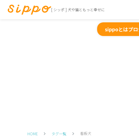
[ シッポ ] 犬や猫ともっと幸せに
sippoとは
プロ
看板犬
HOME
タグ一覧