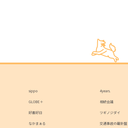
sippo
4years.
GLOBE＋
相続会議
好書好日
ツギノジダイ
なかまぁる
交通事故の羅針盤