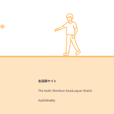
各国語サイト
The Asahi Shimbun Asia&Japan Watch
AsahiWeekly