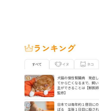
ランキング
イヌ
ネコ
すべて
犬猫の慢性腎臓病 発症し
1
てから亡くなるまで、飼い
主ができることは【獣医師
監修】
日本では毎年約１億羽にの
2
ぼる 生後１日目に殺され