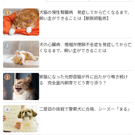
犬猫の慢性腎臓病 発症してから亡くなるまで、
1
飼い主ができることは【獣医師監修】
犬の心臓病 僧帽弁閉鎖不全症を発症してから亡
2
くなるまで、飼い主ができることは
家猫になった元野良猫が外に出たがり鳴き続け
3
る 完全室内飼育でどう寄り添う？
二度目の挑戦で警察犬に合格、シーズー「まる」
4