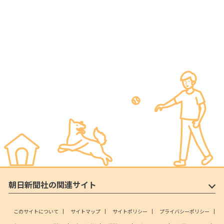
朝日新聞社の関連サイト
このサイトについて
サイトマップ
サイトポリシー
プライバシーポリシー