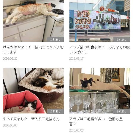
ふれあい
ふれあい
けんかはやめて！ 猫同士でメンチ切
アラブ猫のお食事は？ みんなでお腹
ってます
いっぱいに
2016/06/20
2016/06/17
ふれあい
ふれあい
やって来ました 新入り三毛猫さん
アラブは三毛猫が多い 色柄も豊
富？！
2016/06/06
2016/06/03