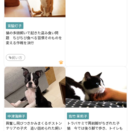
宮脇灯子
猫の多頭飼いで起きた盗み食い問
題 ちびちび食べる習慣そのものを
変える作戦を決行
飼い方
中津海麻子
佐竹 茉莉子
興奮し飛びつきかみまくるボストン
トラバサミで両前脚がちぎれた子
テリアの子犬 追い詰められた飼い
猫 今では後ろ脚で歩き、トイレも