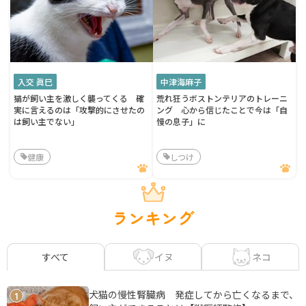
入交 眞巳
中津海麻子
猫が飼い主を激しく襲ってくる 確
荒れ狂うボストンテリアのトレーニ
実に言えるのは「攻撃的にさせたの
ング 心から信じたことで今は「自
は飼い主でない」
慢の息子」に
健康
しつけ
ランキング
イヌ
ネコ
すべて
犬猫の慢性腎臓病 発症してから亡くなるまで、
1