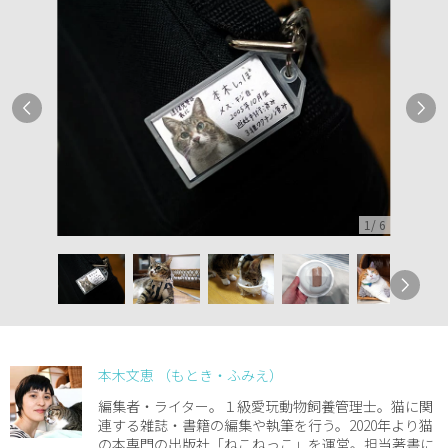
1
/
6
本木文恵 （もとき・ふみえ）
編集者・ライター。１級愛玩動物飼養管理士。猫に関
連する雑誌・書籍の編集や執筆を行う。2020年より猫
の本専門の出版社「ねこねっこ」を運営。担当著書に