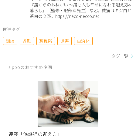
『猫からのおねがい 〜猫も人も幸せになれる迎え方&
暮らし』（監修・服部幸先生）など。愛猫はキジ白と
茶白の２匹。https://neco-necco.net
関連タグ
訓練
避難
避難所
災害
自治体
タグ一覧
sippoのおすすめ企画
連載「保護猫の迎え方」