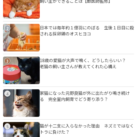
飼い主ができることは【獣医師監修】
日本では毎年約１億羽にのぼる 生後１日目に殺
2
される採卵鶏のオスヒヨコ
18歳の愛猫が大声で鳴く、どうしたらいい？
3
老猫の飼い主さんが教えてくれた心構え
家猫になった元野良猫が外に出たがり鳴き続け
4
る 完全室内飼育でどう寄り添う？
猫が十二支に入らなかった理由 ネズミではなく
5
トラに負けた？