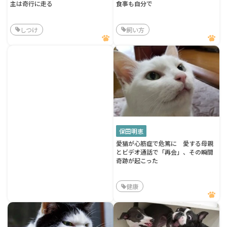
主は奇行に走る
食事も自分で
しつけ
飼い方
保田明恵
愛猫が心筋症で危篤に 愛する母親
とビデオ通話で「再会」、その瞬間
奇跡が起こった
健康