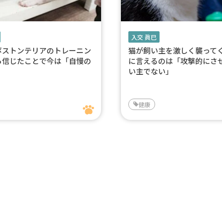
入交 眞巳
ボストンテリアのトレーニン
猫が飼い主を激しく襲って
ら信じたことで今は「自慢の
に言えるのは「攻撃的にさ
い主でない」
健康