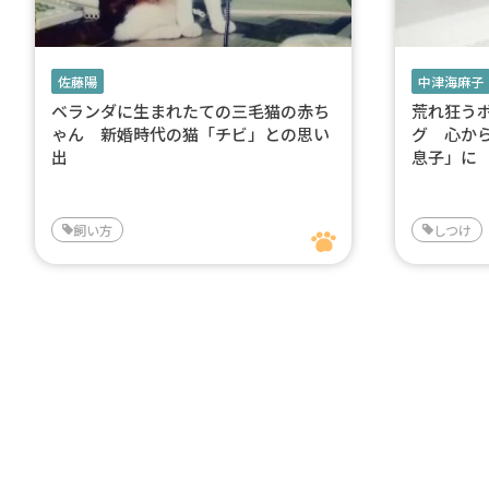
佐藤陽
中津海麻子
ベランダに生まれたての三毛猫の赤ち
荒れ狂う
ゃん 新婚時代の猫「チビ」との思い
グ 心か
出
息子」に
飼い方
しつけ