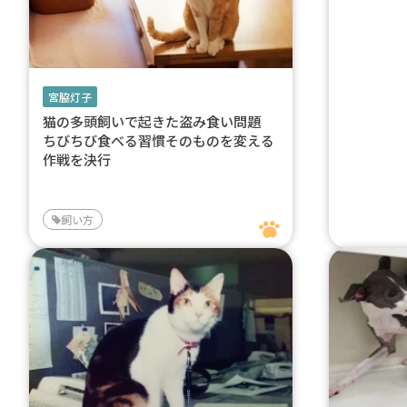
宮脇灯子
猫の多頭飼いで起きた盗み食い問題
ちびちび食べる習慣そのものを変える
作戦を決行
飼い方