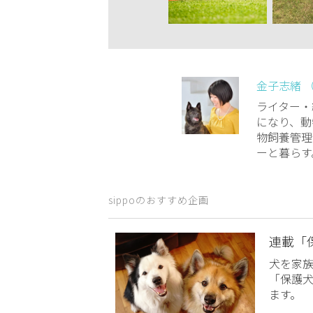
金子志緒 
ライター・
になり、動
物飼養管理
ーと暮らす。ww
sippoのおすすめ企画
連載「
犬を家
「保護
ます。