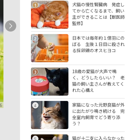
犬猫の慢性腎臓病 発症し
1
てから亡くなるまで、飼い
主ができることは【獣医師
監修】
日本では毎年約１億羽にの
2
ぼる 生後１日目に殺され
る採卵鶏のオスヒヨコ
18歳の愛猫が大声で鳴
3
く、どうしたらいい？ 老
猫の飼い主さんが教えてく
れた心構え
家猫になった元野良猫が外
6
4
に出たがり鳴き続ける 完
全室内飼育でどう寄り添
う？
猫が十二支に入らなかった
5