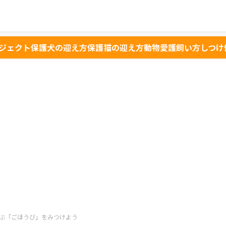
ジェクト
保護犬の迎え方
保護猫の迎え方
動物愛護
飼い方
しつけ
ぶ「ごほうび」をみつけよう