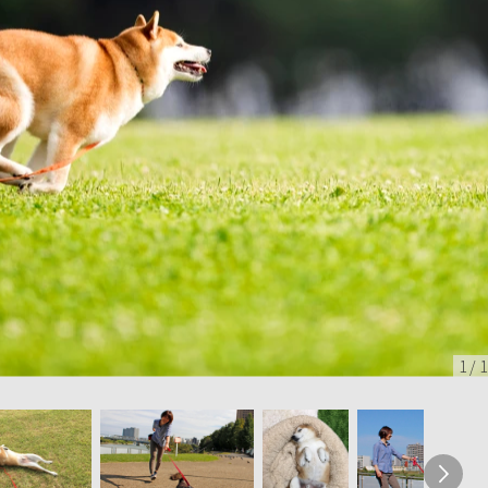
1
/
1