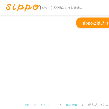
[ シッポ ] 犬や猫ともっと幸せに
sippoとは
プロ
愛犬がもっと喜
HOME
ギャラリー
写真特集