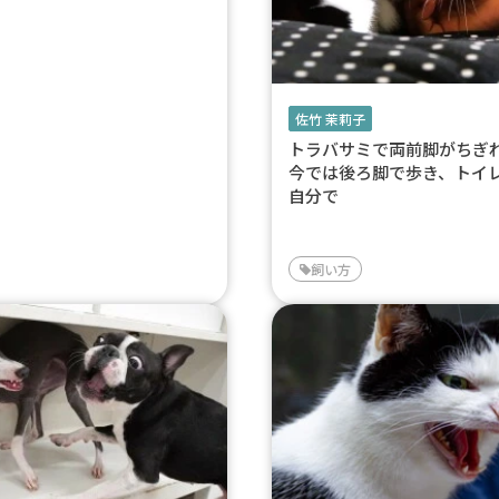
佐竹 茉莉子
トラバサミで両前脚がち
今では後ろ脚で歩き、トイ
自分で
飼い方