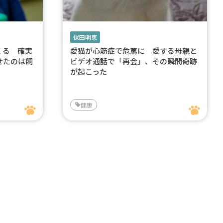
保田明恵
くる 確実
愛猫が心筋症で危篤に 愛する母親と
せたのは飼
ビデオ通話で「再会」、その瞬間奇跡
が起こった
健康