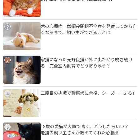
犬の心臓病 僧帽弁閉鎖不全症を発症してから亡
2
くなるまで、飼い主ができることは
家猫になった元野良猫が外に出たがり鳴き続け
3
る 完全室内飼育でどう寄り添う？
二度目の挑戦で警察犬に合格、シーズー「まる」
4
18歳の愛猫が大声で鳴く、どうしたらいい？
5
老猫の飼い主さんが教えてくれた心構え