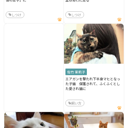
しつけ
しつけ
佐竹 茉莉子
エアガンを撃たれ下半身マヒとなっ
た子猫 保護されて、ふくふくとし
た愛され猫に
飼い方