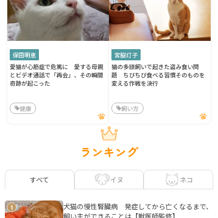
保田明恵
宮脇灯子
愛猫が心筋症で危篤に 愛する母親
猫の多頭飼いで起きた盗み食い問
とビデオ通話で「再会」、その瞬間
題 ちびちび食べる習慣そのものを
奇跡が起こった
変える作戦を決行
健康
飼い方
ランキング
イヌ
ネコ
すべて
犬猫の慢性腎臓病 発症してから亡くなるまで、
1
飼い主ができることは【獣医師監修】