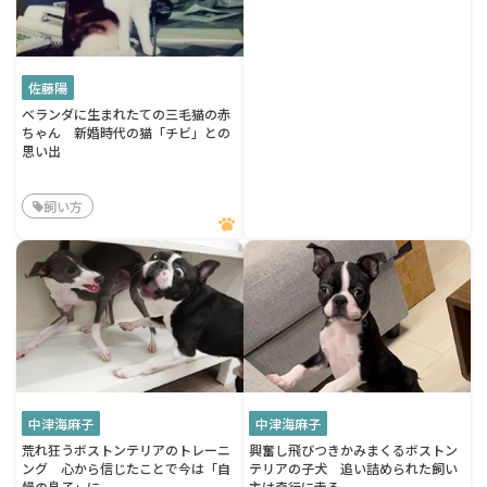
佐藤陽
ベランダに生まれたての三毛猫の赤
ちゃん 新婚時代の猫「チビ」との
思い出
飼い方
中津海麻子
中津海麻子
荒れ狂うボストンテリアのトレーニ
興奮し飛びつきかみまくるボストン
ング 心から信じたことで今は「自
テリアの子犬 追い詰められた飼い
慢の息子」に
主は奇行に走る