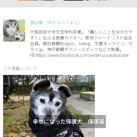
渡辺陽 （わたなべ・よう）
大阪芸術大学文芸学科卒業。「難しいことを分かりや
すく」伝える医療ライター。医学ジャーナリスト協会
会員。朝日新聞社sippo、telling、文春オンライン、サ
ライ.jp、神戸新聞デイリースポーツなどで執筆。
FB:https://www.facebook.com/writer.youwatanabe
この連載について
幸せになった保護犬、保護猫