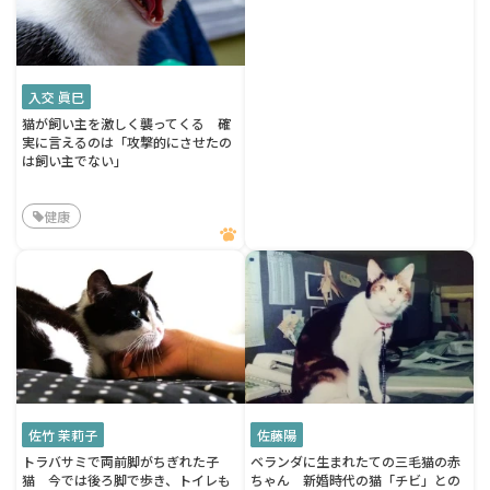
入交 眞巳
猫が飼い主を激しく襲ってくる 確
実に言えるのは「攻撃的にさせたの
は飼い主でない」
健康
佐竹 茉莉子
佐藤陽
トラバサミで両前脚がちぎれた子
ベランダに生まれたての三毛猫の赤
猫 今では後ろ脚で歩き、トイレも
ちゃん 新婚時代の猫「チビ」との