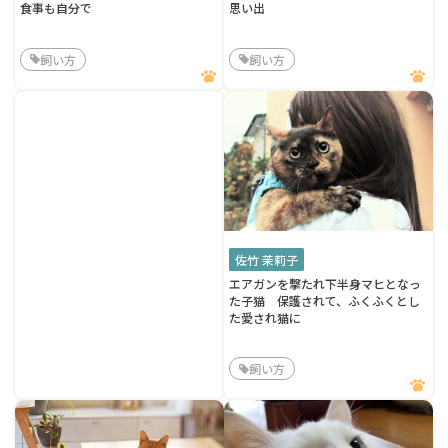
食事も自分で
思い出
飼い方
飼い方
佐竹 茉莉子
エアガンを撃たれ下半身マヒとなっ
た子猫 保護されて、ふくふくとし
た愛され猫に
飼い方