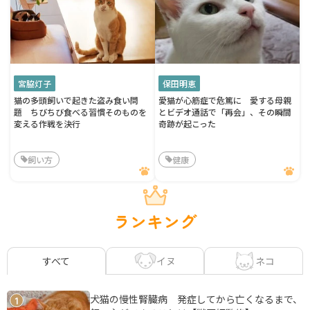
宮脇灯子
保田明恵
猫の多頭飼いで起きた盗み食い問
愛猫が心筋症で危篤に 愛する母親
題 ちびちび食べる習慣そのものを
とビデオ通話で「再会」、その瞬間
変える作戦を決行
奇跡が起こった
飼い方
健康
ランキング
イヌ
ネコ
すべて
犬猫の慢性腎臓病 発症してから亡くなるまで、
1