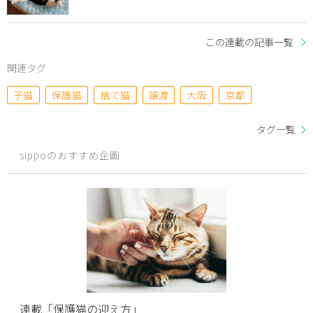
この連載の記事一覧
関連タグ
子猫
保護猫
捨て猫
譲渡
大阪
京都
タグ一覧
sippoのおすすめ企画
連載「保護猫の迎え方」