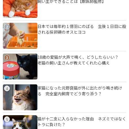
飼い主ができることは【獣医師監修】
日本では毎年約１億羽にのぼる 生後１日目に殺
2
される採卵鶏のオスヒヨコ
18歳の愛猫が大声で鳴く、どうしたらいい？
3
老猫の飼い主さんが教えてくれた心構え
家猫になった元野良猫が外に出たがり鳴き続け
4
る 完全室内飼育でどう寄り添う？
猫が十二支に入らなかった理由 ネズミではなく
5
トラに負けた？