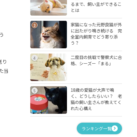
るまで、飼い主ができるこ
とは
家猫になった元野良猫が外
3
に出たがり鳴き続ける 完
う
全室内飼育でどう寄り添
う？
二度目の挑戦で警察犬に合
4
送り
格、シーズー「まる」
た当
18歳の愛猫が大声で鳴
5
く、どうしたらいい？ 老
猫の飼い主さんが教えてく
れた心構え
ランキング一覧