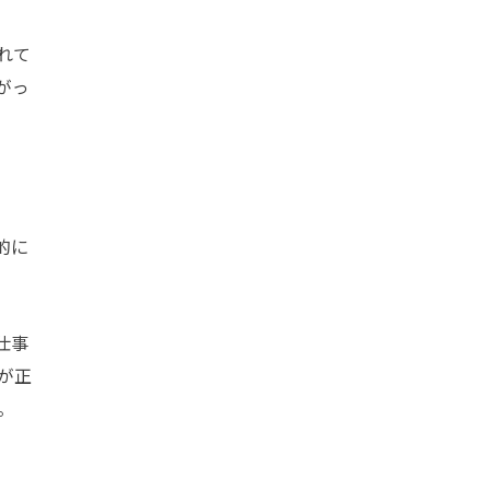
れて
がっ
的に
仕事
が正
。