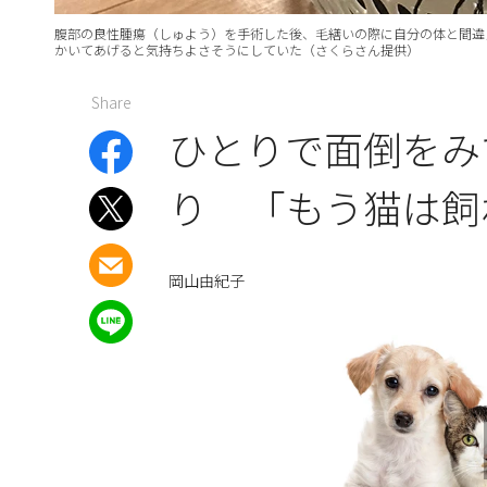
腹部の良性腫瘍（しゅよう）を手術した後、毛繕いの際に自分の体と間違
かいてあげると気持ちよさそうにしていた（さくらさん提供）
Share
ひとりで面倒をみ
り 「もう猫は飼
岡山由紀子