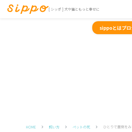
[ シッポ ] 犬や猫ともっと幸せに
sippoとは
プロ
ひとりで面倒をみ
HOME
飼い方
ペットの死