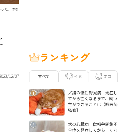
かった。体を
と
ランキング
2023/12/07
イヌ
ネコ
すべて
犬猫の慢性腎臓病 発症し
1
てから亡くなるまで、飼い
主ができることは【獣医師
監修】
犬の心臓病 僧帽弁閉鎖不
2
全症を発症してから亡くな