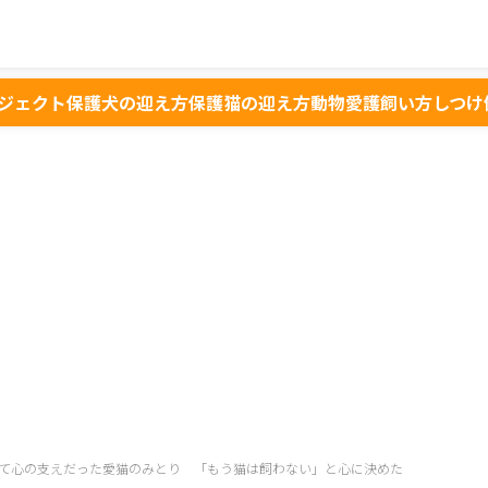
ジェクト
保護犬の迎え方
保護猫の迎え方
動物愛護
飼い方
しつけ
て心の支えだった愛猫のみとり 「もう猫は飼わない」と心に決めた