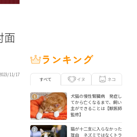
対面
ランキング
2023/11/17
イヌ
ネコ
すべて
犬猫の慢性腎臓病 発症し
1
てから亡くなるまで、飼い
主ができることは【獣医師
監修】
猫が十二支に入らなかった
2
理由 ネズミではなくトラ