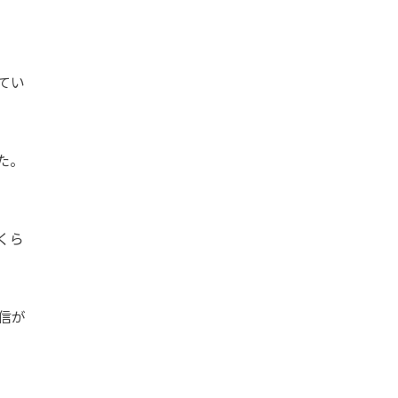
てい
た。
くら
信が