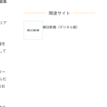
募集
関連サイト
リア
朝日新聞（デジタル版）
猫を
して
リー
ルだ
のお
かも