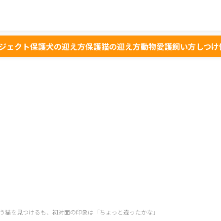
ジェクト
保護犬の迎え方
保護猫の迎え方
動物愛護
飼い方
しつけ
う猫を見つけるも、初対面の印象は「ちょっと違ったかな」