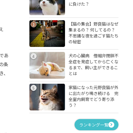
に負けた？
【猫の集会】野良猫はなぜ
3
え
集まるの？ 何してるの？
不思議な夜を過ごす猫たち
の秘密
であ
犬の心臓病 僧帽弁閉鎖不
4
全症を発症してから亡くな
の条
るまで、飼い主ができるこ
き、
とは
家猫になった元野良猫が外
5
に出たがり鳴き続ける 完
全室内飼育でどう寄り添
う？
ランキング一覧