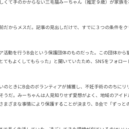
しくて手のかからない三毛猫みーちゃん（推定９歳）が家族を
前だからメスだ。記事の見出しだけで、すでに３つの条件をク
ア活動を行うB会という保護団体のものだった。この団体から
とてもよくしてもらった」と聞いていたため、SNSをフォロー
いのときにB会のボランティアが捕獲し、不妊手術ののちにリ
そうだ。みーちゃんは人見知りせず愛想がよく、地域のアイド
さまざまな事情により保護することが決まり、B会で「ずっと
外で長く生活していた。過ごしてきた環境が似ているのはいい