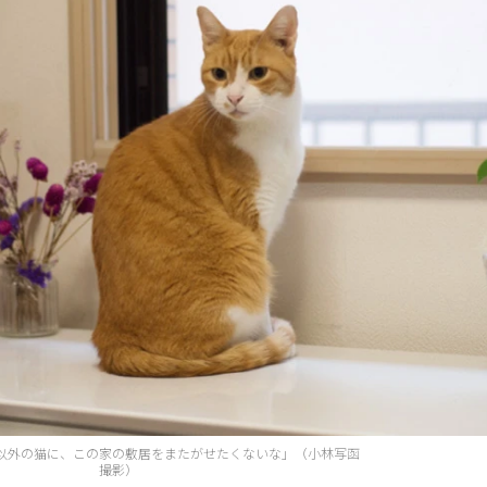
以外の猫に、この家の敷居をまたがせたくないな」（小林写函
撮影）