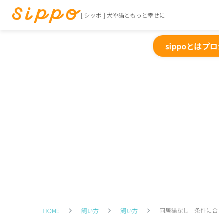
[ シッポ ] 犬や猫ともっと幸せに
sippoとは
プロ
同居猫探し 条件に合
HOME
飼い方
飼い方