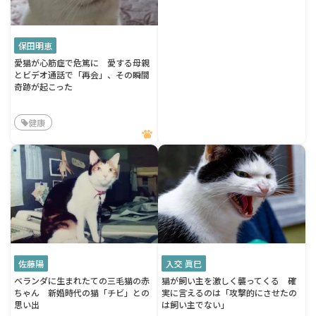
保田明恵
愛猫が心筋症で危篤に 愛する母親
とビデオ通話で「再会」、その瞬間
奇跡が起こった
健康
佐藤陽
入交 眞巳
ベランダに生まれたての三毛猫の赤
猫が飼い主を激しく襲ってくる 確
ちゃん 新婚時代の猫「チビ」との
実に言えるのは「攻撃的にさせたの
思い出
は飼い主でない」