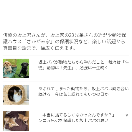
俳優の坂上忍さんが、坂上家の23兄弟さんの近況や動物保
護ハウス「さかがみ家」の保護状況など、楽しい話題から
真面目な話まで、幅広く伝えます。
坂上パパが動物たちから学んだこと 我々は「生
徒」動物は「先生」、勉強は一生続く
あぶれてしまった動物たち、坂上パパは向き合い
続ける 今は苦し紛れでもいつの日か
「本当に捨てるしかなかったんですか？」 ニャ
ンコ５兄弟を保護した坂上パパの思い