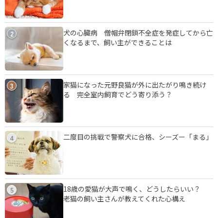
犬の心臓病 僧帽弁閉鎖不全症を発症してから亡
2
くなるまで、飼い主ができることは
家猫になった元野良猫が外に出たがり鳴き続け
3
る 完全室内飼育でどう寄り添う？
二度目の挑戦で警察犬に合格、シーズー「まる」
4
18歳の愛猫が大声で鳴く、どうしたらいい？
5
老猫の飼い主さんが教えてくれた心構え