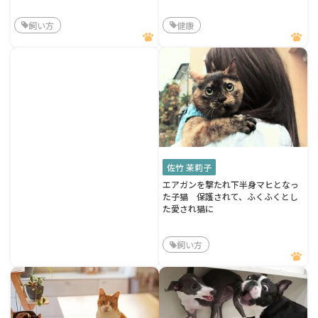
飼い方
健康
佐竹 茉莉子
エアガンを撃たれ下半身マヒとなっ
た子猫 保護されて、ふくふくとし
た愛され猫に
飼い方