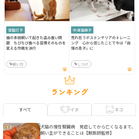
宮脇灯子
中津海麻子
猫の多頭飼いで起きた盗み食い問
荒れ狂うボストンテリアのトレーニ
題 ちびちび食べる習慣そのものを
ング 心から信じたことで今は「自
変える作戦を決行
慢の息子」に
飼い方
しつけ
ランキング
イヌ
ネコ
すべて
犬猫の慢性腎臓病 発症してから亡くなるまで、
1
飼い主ができることは【獣医師監修】