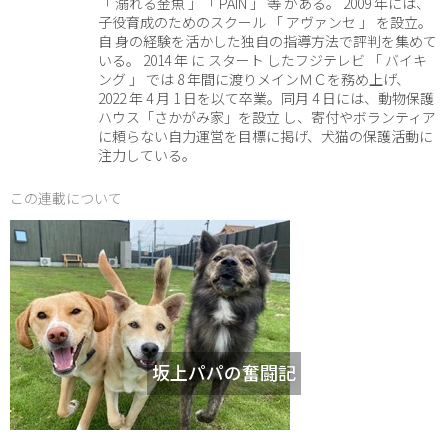
「 溺れる金魚 」「 PAIN 」 等 がある。 2009 年には、
子役育成のためのスクール 「 アヴァンセ 」 を設立。
自 身の経験を活かした独自の指導方法で評判を集めて
いる。 2014 年 に スタート したフジテレビ 「 バイキ
ング 」 では 8 年間に渡りメインＭＣを務め上げ、
2022 年 4 月 1 日を以て卒業。同月 4 日には、動物保護
ハウス「さかがみ家」を設立 し、寄付やボランティア
に頼らない自力運営を目標に掲げ、犬猫の保護活動に
注力している。
この連載について
坂上パパの奮闘記