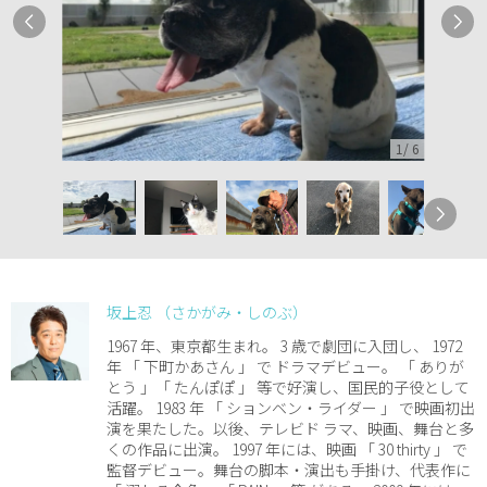
1
/
6
坂上忍 （さかがみ・しのぶ）
1967 年、東京都生まれ。 3 歳で劇団に入団し、 1972
年 「 下町かあさん 」 で ドラマデビュー。 「 ありが
とう 」「 たんぽぽ 」 等で好演し、国民的子役として
活躍。 1983 年 「 ションベン・ライダー 」 で映画初出
演を果たした。以後、テレビド ラマ、映画、舞台と多
くの作品に出演。 1997 年には、映画 「 30 thirty 」 で
監督デビュー。舞台の脚本・演出も手掛け、代表作に