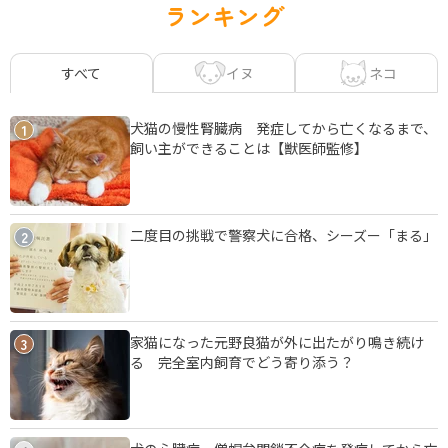
ランキング
イヌ
ネコ
すべて
犬猫の慢性腎臓病 発症してから亡くなるまで、
1
飼い主ができることは【獣医師監修】
二度目の挑戦で警察犬に合格、シーズー「まる」
2
家猫になった元野良猫が外に出たがり鳴き続け
3
る 完全室内飼育でどう寄り添う？