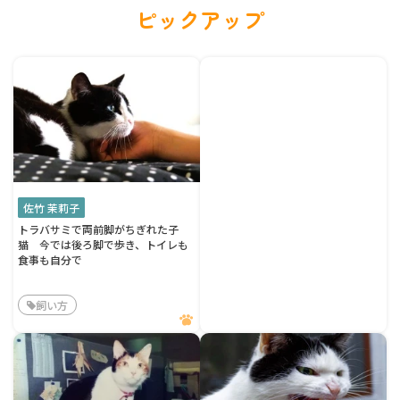
ピックアップ
佐竹 茉莉子
トラバサミで両前脚がちぎれた子
猫 今では後ろ脚で歩き、トイレも
食事も自分で
飼い方