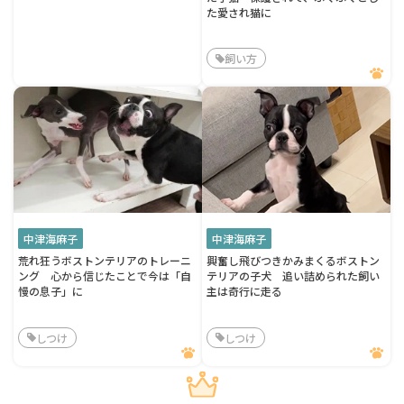
た愛され猫に
飼い方
中津海麻子
中津海麻子
荒れ狂うボストンテリアのトレーニ
興奮し飛びつきかみまくるボストン
ング 心から信じたことで今は「自
テリアの子犬 追い詰められた飼い
慢の息子」に
主は奇行に走る
しつけ
しつけ