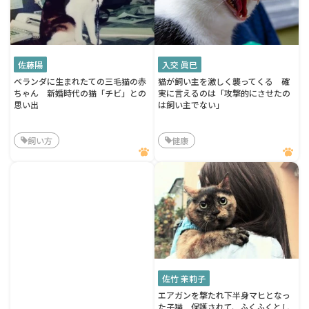
佐藤陽
入交 眞巳
ベランダに生まれたての三毛猫の赤
猫が飼い主を激しく襲ってくる 確
ちゃん 新婚時代の猫「チビ」との
実に言えるのは「攻撃的にさせたの
思い出
は飼い主でない」
飼い方
健康
佐竹 茉莉子
エアガンを撃たれ下半身マヒとなっ
た子猫 保護されて、ふくふくとし