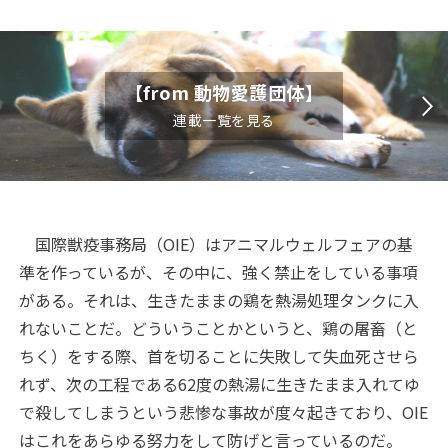
【from 動物愛護団体】
連載一覧を見る
国際獣疫事務局（
OIE
）はアニマルウェルフェアの基
準を作っているが、その中に、強く禁止をしている事項
がある。それは、生きたままの鶏を熱湯処理タンクに入
れないことだ。どういうことかというと、鶏の屠畜（と
ちく）をする際、首を切ることに失敗して失血死させら
れず、次の工程である
62
度の熱湯に生きたまま入れてゆ
で殺してしまうという悲惨な事故が度々起きており、
OIE
はこれをあらゆる努力をして防げと言っているのだ。