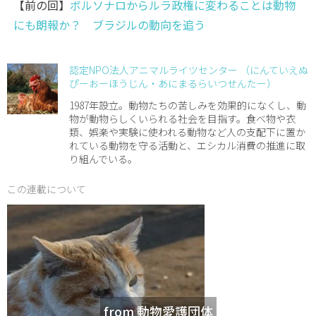
【前の回】
ボルソナロからルラ政権に変わることは動物
にも朗報か？ ブラジルの動向を追う
認定NPO法人アニマルライツセンター （にんていえぬ
ぴーおーほうじん・あにまるらいつせんたー）
1987年設立。動物たちの苦しみを効果的になくし、動
物が動物らしくいられる社会を目指す。食べ物や衣
類、娯楽や実験に使われる動物など人の支配下に置か
れている動物を守る活動と、エシカル消費の推進に取
り組んでいる。
この連載について
from 動物愛護団体