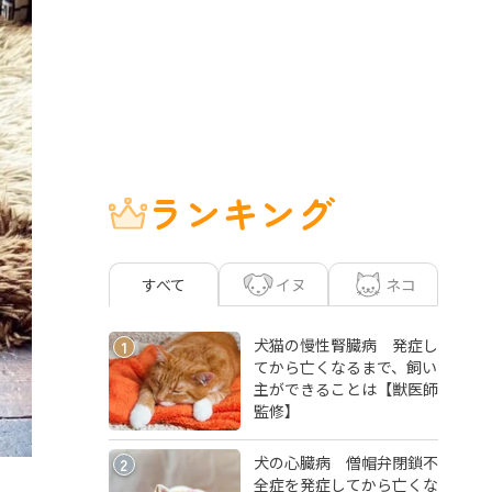
ランキング
イヌ
ネコ
すべて
犬猫の慢性腎臓病 発症し
1
てから亡くなるまで、飼い
主ができることは【獣医師
監修】
犬の心臓病 僧帽弁閉鎖不
2
全症を発症してから亡くな