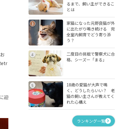
るまで、飼い主ができるこ
とは
家猫になった元野良猫が外
3
に出たがり鳴き続ける 完
全室内飼育でどう寄り添
う？
二度目の挑戦で警察犬に合
（お
4
格、シーズー「まる」
tr
18歳の愛猫が大声で鳴
5
く、どうしたらいい？ 老
猫の飼い主さんが教えてく
に迎
れた心構え
ランキング一覧