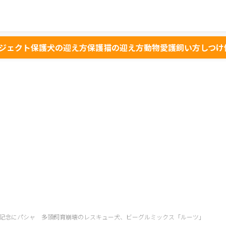
ジェクト
保護犬の迎え方
保護猫の迎え方
動物愛護
飼い方
しつけ
記念にパシャ 多頭飼育崩壊のレスキュー犬、ビーグルミックス「ルーツ」