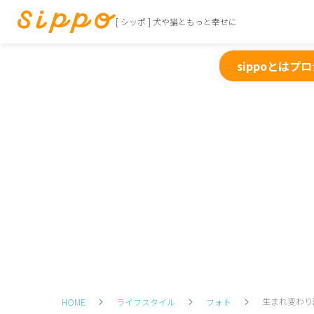
[ シッポ ] 犬や猫ともっと幸せに
sippoとは
プロ
生まれ変わり
HOME
ライフスタイル
フォト