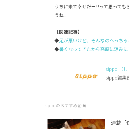
うちに来て幸せだー!!って思って
うね。
【関連記事】
◆
足が悪いけど、そんなのへっちゃ
◆
暑くなってきたから高原に涼みに
sippo （
sippo
sippoのおすすめ企画
連載「