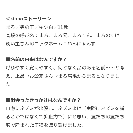
＜sippoストーリー＞
まろ／男の子／キジ白／11歳
普段の呼び名：まろ、まろ兄、まろりん、まろのすけ
飼い主さんのニックネーム：わんにゃんず
■名前の由来はなんですか？
呼びやすく覚えやすく、何となく品のある名前……と考
え、上品→お公家さん→まろ眉毛からまろとなりまし
た。
■出会ったきっかけはなんですか？
自宅にネズミが出没し、ネズミよけ（実際にネズミを捕
るとかではなくて抑止力で）にと思い、友だちの友だち
宅で産まれた子猫を譲り受けました。