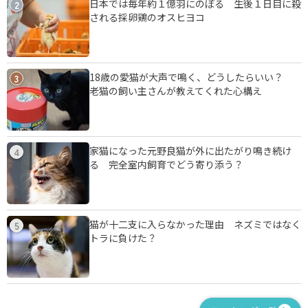
日本では毎年約１億羽にのぼる 生後１日目に殺
2
される採卵鶏のオスヒヨコ
18歳の愛猫が大声で鳴く、どうしたらいい？
3
老猫の飼い主さんが教えてくれた心構え
家猫になった元野良猫が外に出たがり鳴き続け
4
る 完全室内飼育でどう寄り添う？
猫が十二支に入らなかった理由 ネズミではなく
5
トラに負けた？