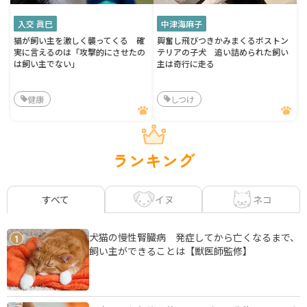
入交 眞巳
中津海麻子
猫が飼い主を激しく襲ってくる 確
興奮し飛びつきかみまくるボストン
実に言えるのは「攻撃的にさせたの
テリアの子犬 追い詰められた飼い
は飼い主でない」
主は奇行に走る
健康
しつけ
ランキング
イヌ
ネコ
すべて
犬猫の慢性腎臓病 発症してから亡くなるまで、
1
飼い主ができることは【獣医師監修】