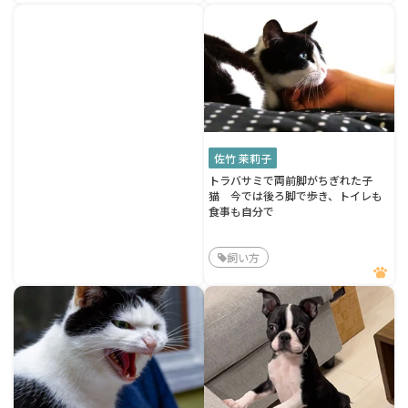
佐竹 茉莉子
トラバサミで両前脚がちぎれた子
猫 今では後ろ脚で歩き、トイレも
食事も自分で
飼い方