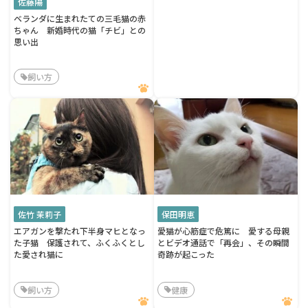
佐藤陽
ベランダに生まれたての三毛猫の赤
ちゃん 新婚時代の猫「チビ」との
思い出
飼い方
佐竹 茉莉子
保田明恵
エアガンを撃たれ下半身マヒとなっ
愛猫が心筋症で危篤に 愛する母親
た子猫 保護されて、ふくふくとし
とビデオ通話で「再会」、その瞬間
た愛され猫に
奇跡が起こった
飼い方
健康