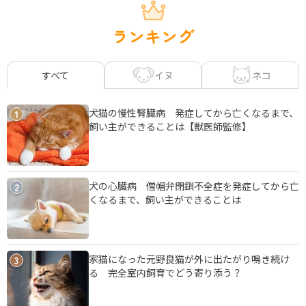
ランキング
イヌ
ネコ
すべて
犬猫の慢性腎臓病 発症してから亡くなるまで、
1
飼い主ができることは【獣医師監修】
犬の心臓病 僧帽弁閉鎖不全症を発症してから亡
2
くなるまで、飼い主ができることは
家猫になった元野良猫が外に出たがり鳴き続け
3
る 完全室内飼育でどう寄り添う？