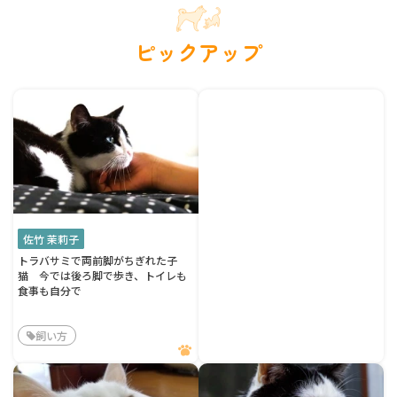
ピックアップ
佐竹 茉莉子
トラバサミで両前脚がちぎれた子
猫 今では後ろ脚で歩き、トイレも
食事も自分で
飼い方