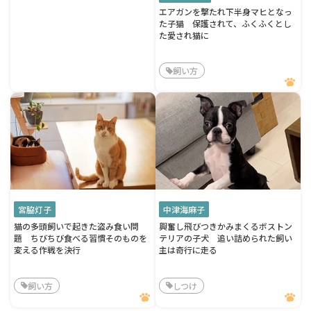
エアガンを撃たれ下半身マヒとなっ
た子猫 保護されて、ふくふくとし
た愛され猫に
飼い方
宮脇灯子
中津海麻子
猫の多頭飼いで起きた盗み食い問
興奮し飛びつきかみまくるボストン
題 ちびちび食べる習慣そのものを
テリアの子犬 追い詰められた飼い
変える作戦を決行
主は奇行に走る
飼い方
しつけ