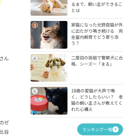
るまで、飼い主ができるこ
とは
家猫になった元野良猫が外
3
に出たがり鳴き続ける 完
全室内飼育でどう寄り添
う？
二度目の挑戦で警察犬に合
さん
4
格、シーズー「まる」
18歳の愛猫が大声で鳴
5
く、どうしたらいい？ 老
猫の飼い主さんが教えてく
れた心構え
のゼ
ランキング一覧
比谷