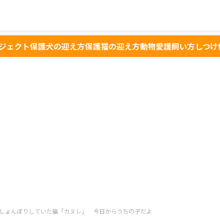
ジェクト
保護犬の迎え方
保護猫の迎え方
動物愛護
飼い方
しつけ
しょんぼりしていた猫「カヌレ」 今日からうちの子だよ