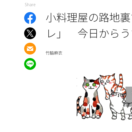
Share
小料理屋の路地裏
レ」 今日からう
竹脇麻衣