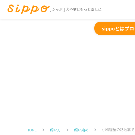
[ シッポ ] 犬や猫ともっと幸せに
sippoとは
プロ
小料理屋の路地裏で
HOME
飼い方
飼い始め