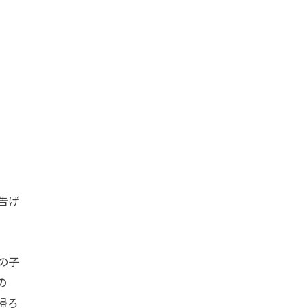
告げ
の子
の
帰ろ