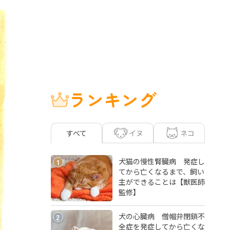
ランキング
イヌ
ネコ
すべて
犬猫の慢性腎臓病 発症し
1
てから亡くなるまで、飼い
主ができることは【獣医師
監修】
犬の心臓病 僧帽弁閉鎖不
2
全症を発症してから亡くな