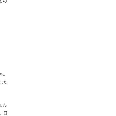
るの
た。
した
ょん
、日