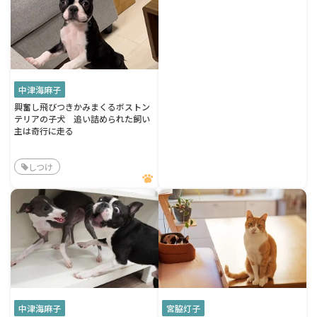
中津海麻子
興奮し飛びつきかみまくるボストン
テリアの子犬 追い詰められた飼い
主は奇行に走る
しつけ
中津海麻子
宮脇灯子