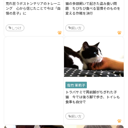
荒れ狂うボストンテリアのトレーニ
猫の多頭飼いで起きた盗み食い問
ング 心から信じたことで今は「自
題 ちびちび食べる習慣そのものを
慢の息子」に
変える作戦を決行
しつけ
飼い方
佐竹 茉莉子
トラバサミで両前脚がちぎれた子
猫 今では後ろ脚で歩き、トイレも
食事も自分で
飼い方