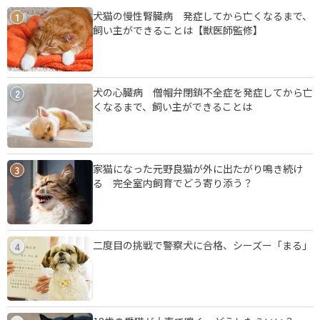
犬猫の慢性腎臓病 発症してから亡くなるまで、
1
飼い主ができることは【獣医師監修】
犬の心臓病 僧帽弁閉鎖不全症を発症してから亡
2
くなるまで、飼い主ができることは
家猫になった元野良猫が外に出たがり鳴き続け
3
る 完全室内飼育でどう寄り添う？
二度目の挑戦で警察犬に合格、シーズー「まる」
4