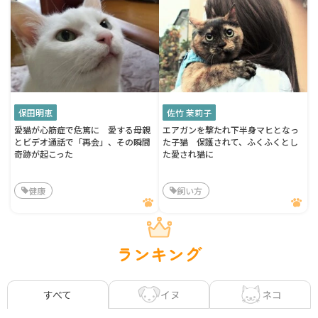
保田明恵
佐竹 茉莉子
愛猫が心筋症で危篤に 愛する母親
エアガンを撃たれ下半身マヒとなっ
とビデオ通話で「再会」、その瞬間
た子猫 保護されて、ふくふくとし
奇跡が起こった
た愛され猫に
健康
飼い方
ランキング
イヌ
ネコ
すべて