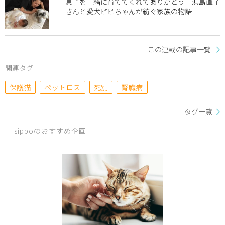
息子を一緒に育ててくれてありがとう 浜島直子
さんと愛犬ピピちゃんが紡ぐ家族の物語
この連載の記事一覧
関連タグ
保護猫
ペットロス
死別
腎臓病
タグ一覧
sippoのおすすめ企画