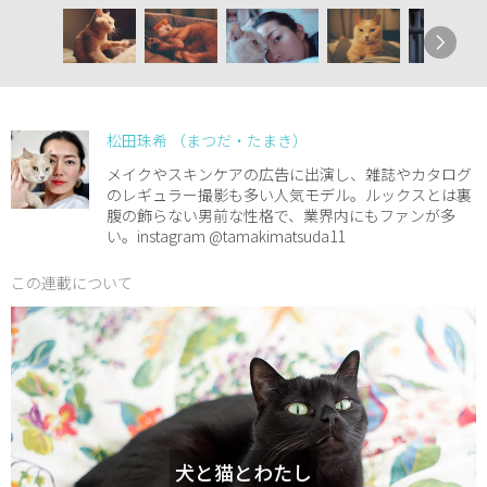
松田珠希 （まつだ・たまき）
メイクやスキンケアの広告に出演し、雑誌やカタログ
のレギュラー撮影も多い人気モデル。ルックスとは裏
腹の飾らない男前な性格で、業界内にもファンが多
い。instagram @tamakimatsuda11
この連載について
犬と猫とわたし