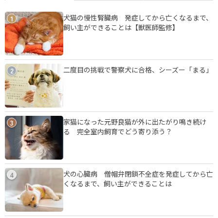
犬猫の慢性腎臓病 発症してから亡くなるまで、
1
飼い主ができることは【獣医師監修】
二度目の挑戦で警察犬に合格、シーズー「まる」
2
家猫になった元野良猫が外に出たがり鳴き続け
3
る 完全室内飼育でどう寄り添う？
犬の心臓病 僧帽弁閉鎖不全症を発症してから亡
4
くなるまで、飼い主ができることは