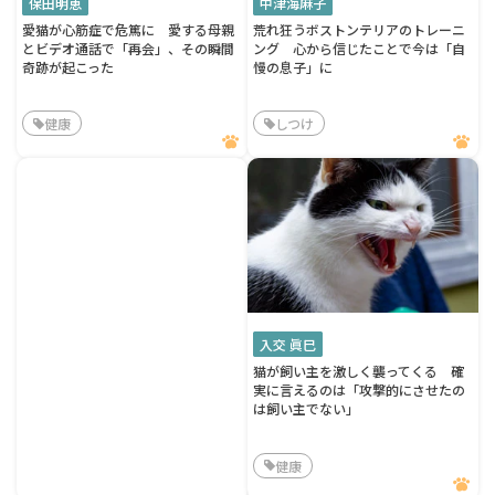
保田明恵
中津海麻子
愛猫が心筋症で危篤に 愛する母親
荒れ狂うボストンテリアのトレーニ
とビデオ通話で「再会」、その瞬間
ング 心から信じたことで今は「自
奇跡が起こった
慢の息子」に
健康
しつけ
入交 眞巳
猫が飼い主を激しく襲ってくる 確
実に言えるのは「攻撃的にさせたの
は飼い主でない」
健康