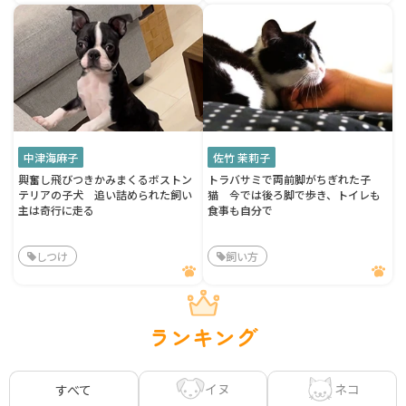
中津海麻子
佐竹 茉莉子
興奮し飛びつきかみまくるボストン
トラバサミで両前脚がちぎれた子
テリアの子犬 追い詰められた飼い
猫 今では後ろ脚で歩き、トイレも
主は奇行に走る
食事も自分で
しつけ
飼い方
ランキング
イヌ
ネコ
すべて