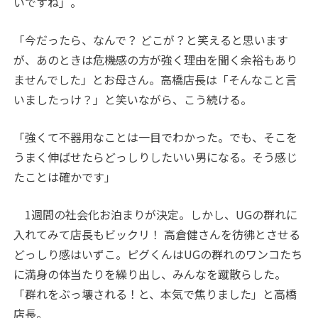
いですね」。
「今だったら、なんで？ どこが？と笑えると思います
が、あのときは危機感の方が強く理由を聞く余裕もあり
ませんでした」とお母さん。高橋店長は「そんなこと言
いましたっけ？」と笑いながら、こう続ける。
「強くて不器用なことは一目でわかった。でも、そこを
うまく伸ばせたらどっしりしたいい男になる。そう感じ
たことは確かです」
1週間の社会化お泊まりが決定。しかし、UGの群れに
入れてみて店長もビックリ！ 高倉健さんを彷彿とさせる
どっしり感はいずこ。ピグくんはUGの群れのワンコたち
に満身の体当たりを繰り出し、みんなを蹴散らした。
「群れをぶっ壊される！と、本気で焦りました」と高橋
店長。