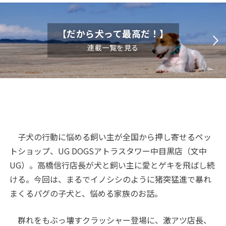
【だから犬って最高だ！】
連載一覧を見る
子犬の行動に悩める飼い主が全国から押し寄せるペッ
トショップ、
UG DOGS
アトラスタワー中目黒店（文中
UG
）。高橋信行店長が犬と飼い主に愛とゲキを飛ばし続
ける。今回は、まるでイノシシのように猪突猛進で暴れ
まくるパグの子犬と、悩める家族のお話。
群れをもぶっ壊すクラッシャー登場に、激アツ店長、