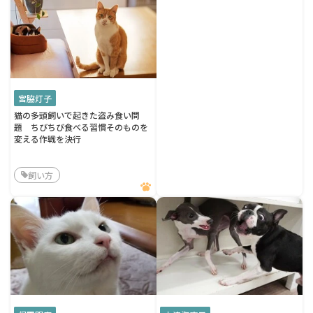
宮脇灯子
猫の多頭飼いで起きた盗み食い問
題 ちびちび食べる習慣そのものを
変える作戦を決行
飼い方