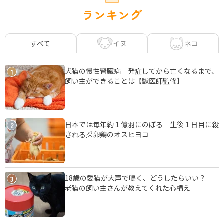
ランキング
イヌ
ネコ
すべて
犬猫の慢性腎臓病 発症してから亡くなるまで、
1
飼い主ができることは【獣医師監修】
日本では毎年約１億羽にのぼる 生後１日目に殺
2
される採卵鶏のオスヒヨコ
18歳の愛猫が大声で鳴く、どうしたらいい？
3
老猫の飼い主さんが教えてくれた心構え