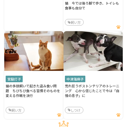
猫 今では後ろ脚で歩き、トイレも
食事も自分で
飼い方
宮脇灯子
中津海麻子
猫の多頭飼いで起きた盗み食い問
荒れ狂うボストンテリアのトレーニ
題 ちびちび食べる習慣そのものを
ング 心から信じたことで今は「自
変える作戦を決行
慢の息子」に
飼い方
しつけ