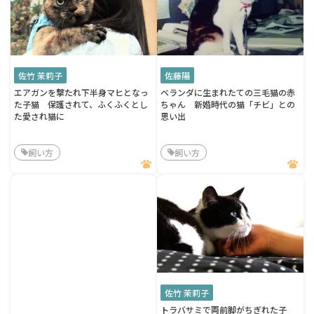
佐竹 茉莉子
佐藤陽
エアガンを撃たれ下半身マヒとなっ
ベランダに生まれたての三毛猫の赤
た子猫 保護されて、ふくふくとし
ちゃん 新婚時代の猫「チビ」との
た愛され猫に
思い出
飼い方
飼い方
佐竹 茉莉子
トラバサミで両前脚がちぎれた子