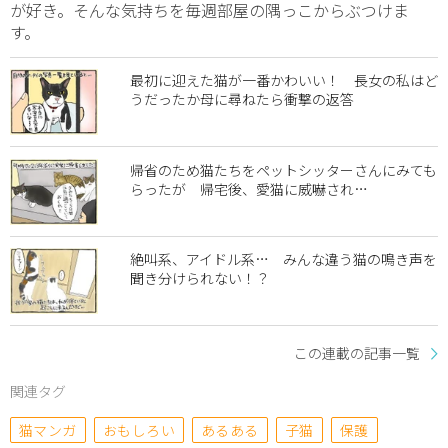
が好き。そんな気持ちを毎週部屋の隅っこからぶつけま
す。
最初に迎えた猫が一番かわいい！ 長女の私はど
うだったか母に尋ねたら衝撃の返答
帰省のため猫たちをペットシッターさんにみても
らったが 帰宅後、愛猫に威嚇され…
絶叫系、アイドル系… みんな違う猫の鳴き声を
聞き分けられない！？
この連載の記事一覧
関連タグ
猫マンガ
おもしろい
あるある
子猫
保護