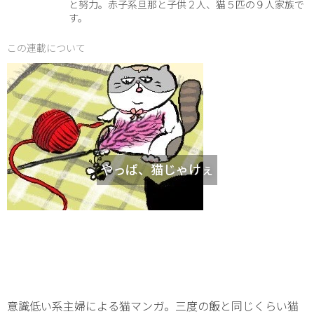
と努力。赤子系旦那と子供２人、猫５匹の９人家族で
す。
この連載について
やっぱ、猫じゃけぇ
意識低い系主婦による猫マンガ。三度の飯と同じくらい猫