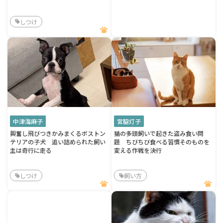
しつけ
中津海麻子
宮脇灯子
興奮し飛びつきかみまくるボストン
猫の多頭飼いで起きた盗み食い問
テリアの子犬 追い詰められた飼い
題 ちびちび食べる習慣そのものを
主は奇行に走る
変える作戦を決行
しつけ
飼い方