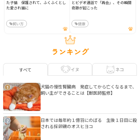
た子猫 保護されて、ふくふくとし
とビデオ通話で「再会」、その瞬間
た愛され猫に
奇跡が起こった
飼い方
健康
ランキング
イヌ
ネコ
すべて
犬猫の慢性腎臓病 発症してから亡くなるまで、
1
飼い主ができることは【獣医師監修】
日本では毎年約１億羽にのぼる 生後１日目に殺
2
される採卵鶏のオスヒヨコ