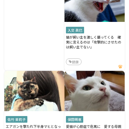
入交 眞巳
猫が飼い主を激しく襲ってくる 確
実に言えるのは「攻撃的にさせたの
は飼い主でない」
健康
佐竹 茉莉子
保田明恵
エアガンを撃たれ下半身マヒとなっ
愛猫が心筋症で危篤に 愛する母親