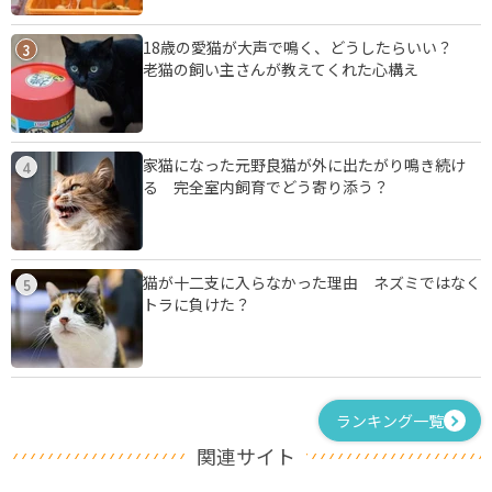
18歳の愛猫が大声で鳴く、どうしたらいい？
3
老猫の飼い主さんが教えてくれた心構え
家猫になった元野良猫が外に出たがり鳴き続け
4
る 完全室内飼育でどう寄り添う？
猫が十二支に入らなかった理由 ネズミではなく
5
トラに負けた？
ランキング一覧
関連サイト