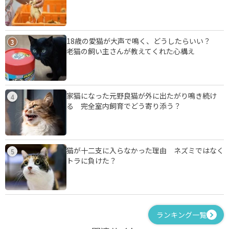
18歳の愛猫が大声で鳴く、どうしたらいい？
3
老猫の飼い主さんが教えてくれた心構え
家猫になった元野良猫が外に出たがり鳴き続け
4
る 完全室内飼育でどう寄り添う？
猫が十二支に入らなかった理由 ネズミではなく
5
トラに負けた？
ランキング一覧