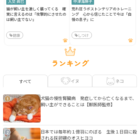
入交 眞巳
中津海麻子
猫が飼い主を激しく襲ってくる 確
荒れ狂うボストンテリアのトレーニ
実に言えるのは「攻撃的にさせたの
ング 心から信じたことで今は「自
は飼い主でない」
慢の息子」に
健康
しつけ
ランキング
イヌ
ネコ
すべて
犬猫の慢性腎臓病 発症してから亡くなるまで、
1
飼い主ができることは【獣医師監修】
日本では毎年約１億羽にのぼる 生後１日目に殺
2
される採卵鶏のオスヒヨコ