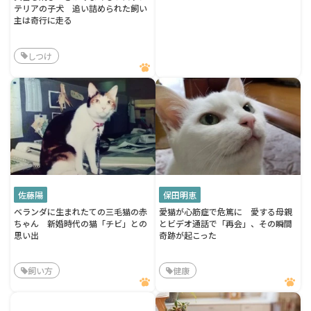
テリアの子犬 追い詰められた飼い
主は奇行に走る
しつけ
佐藤陽
保田明恵
ベランダに生まれたての三毛猫の赤
愛猫が心筋症で危篤に 愛する母親
ちゃん 新婚時代の猫「チビ」との
とビデオ通話で「再会」、その瞬間
思い出
奇跡が起こった
飼い方
健康