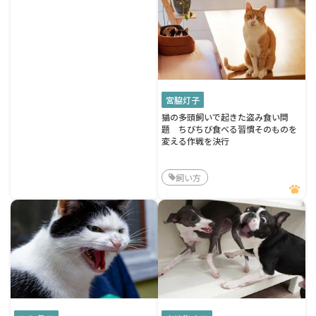
宮脇灯子
猫の多頭飼いで起きた盗み食い問
題 ちびちび食べる習慣そのものを
変える作戦を決行
飼い方