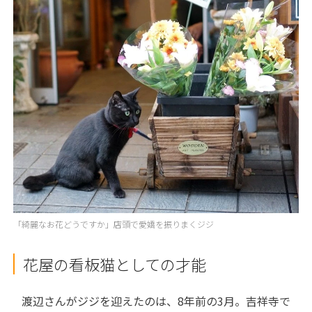
「綺麗なお花どうですか」店頭で愛嬌を振りまくジジ
花屋の看板猫としての才能
渡辺さんがジジを迎えたのは、
8
年前の
3
月。吉祥寺で