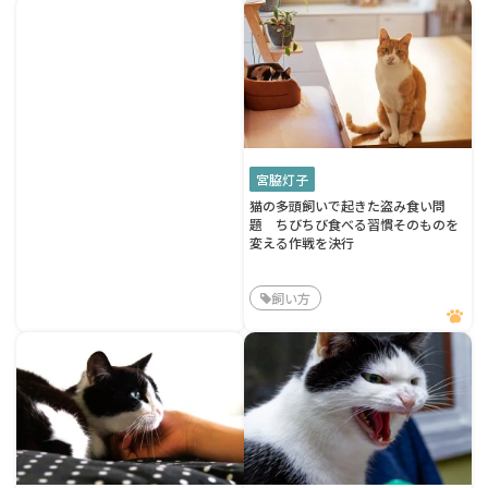
宮脇灯子
猫の多頭飼いで起きた盗み食い問
題 ちびちび食べる習慣そのものを
変える作戦を決行
飼い方