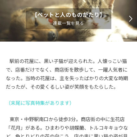
【ペットと人のものがたり】
連載一覧を見る
駅前の花屋に、黒い子猫が迎えられた。人懐っこい猫
で、店番だけでなく、商店街を散歩して、一躍人気者に
なった。当時の花屋は、主を失ったばかりの大変な時期
だったが、その愛くるしい姿が笑顔をもたらした。
（末尾に写真特集があります）
東京・中野駅南口から徒歩
3
分。商店街の中に生花店
「花月」がある。ひまわりや胡蝶蘭、トルコキキョウな
ど、色とりどりの花の向こう、店の奥に黒い猫の姿が見