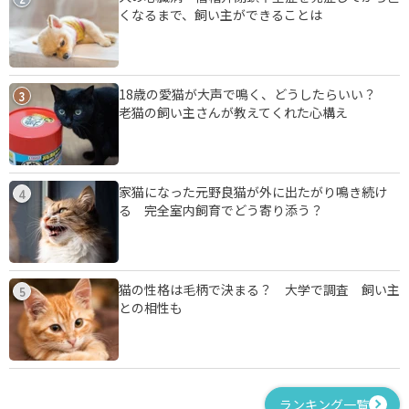
くなるまで、飼い主ができることは
18歳の愛猫が大声で鳴く、どうしたらいい？
3
老猫の飼い主さんが教えてくれた心構え
家猫になった元野良猫が外に出たがり鳴き続け
4
る 完全室内飼育でどう寄り添う？
猫の性格は毛柄で決まる？ 大学で調査 飼い主
5
との相性も
ランキング一覧