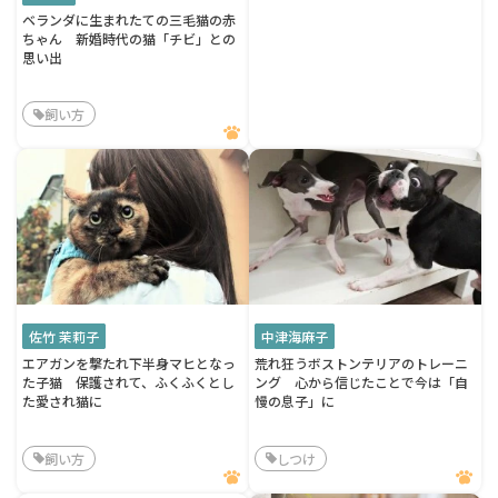
ベランダに生まれたての三毛猫の赤
ちゃん 新婚時代の猫「チビ」との
思い出
飼い方
佐竹 茉莉子
中津海麻子
エアガンを撃たれ下半身マヒとなっ
荒れ狂うボストンテリアのトレーニ
た子猫 保護されて、ふくふくとし
ング 心から信じたことで今は「自
た愛され猫に
慢の息子」に
飼い方
しつけ