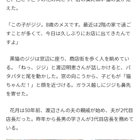
えた。
「この子がジジ。
8
歳のメスです。最近は
2
階の家で過ご
すことが多くて、今日は久しぶりにお店に出てきたんで
すよ」
黒猫のジジは窓辺に座り、商店街を歩く人を眺めてい
る。「ねっ、ジジ」と渡辺明恵さんが話しかけると、パ
タパタと尾を動かした。窓の向こうから、子どもが「猫
ちゃんだ！」と顔を近づける。ガラス越しにジジも鼻先
を寄せた。
花月は
50
年前、渡辺さんの夫の親戚が始め、夫が
2
代目
店長だった。昨年から長男の学さんが
3
代目店長を務めて
いる。