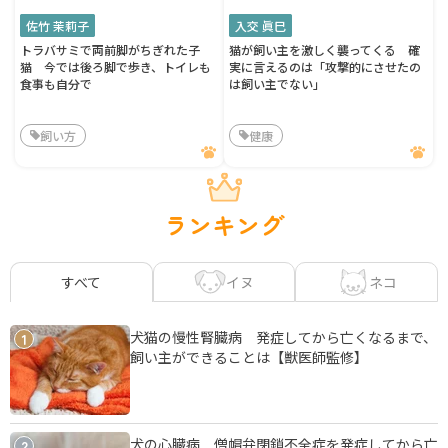
佐竹 茉莉子
入交 眞巳
トラバサミで両前脚がちぎれた子
猫が飼い主を激しく襲ってくる 確
猫 今では後ろ脚で歩き、トイレも
実に言えるのは「攻撃的にさせたの
食事も自分で
は飼い主でない」
飼い方
健康
ランキング
イヌ
ネコ
すべて
犬猫の慢性腎臓病 発症してから亡くなるまで、
1
飼い主ができることは【獣医師監修】
犬の心臓病 僧帽弁閉鎖不全症を発症してから亡
2