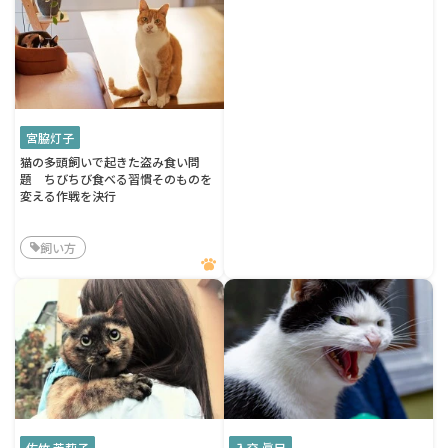
宮脇灯子
猫の多頭飼いで起きた盗み食い問
題 ちびちび食べる習慣そのものを
変える作戦を決行
飼い方
佐竹 茉莉子
入交 眞巳