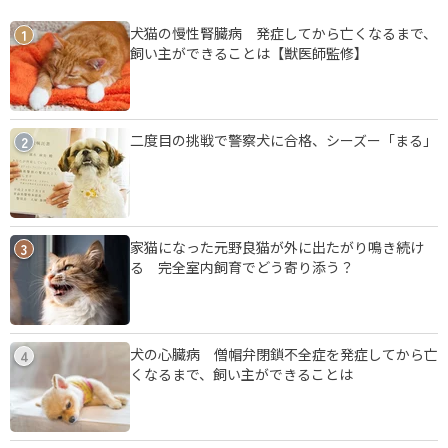
犬猫の慢性腎臓病 発症してから亡くなるまで、
1
飼い主ができることは【獣医師監修】
二度目の挑戦で警察犬に合格、シーズー「まる」
2
家猫になった元野良猫が外に出たがり鳴き続け
3
る 完全室内飼育でどう寄り添う？
犬の心臓病 僧帽弁閉鎖不全症を発症してから亡
4
くなるまで、飼い主ができることは