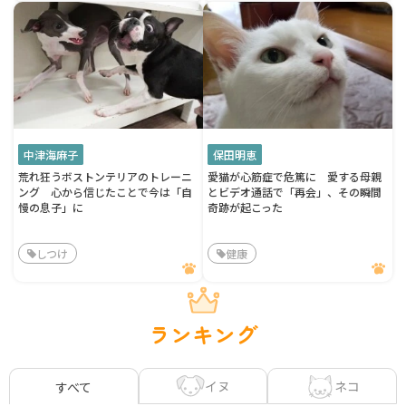
中津海麻子
保田明恵
荒れ狂うボストンテリアのトレーニ
愛猫が心筋症で危篤に 愛する母親
ング 心から信じたことで今は「自
とビデオ通話で「再会」、その瞬間
慢の息子」に
奇跡が起こった
しつけ
健康
ランキング
イヌ
ネコ
すべて