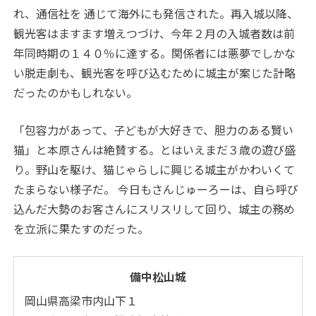
れ、通信社を 通じて海外にも発信された。再入城以降、
観光客はますます増えつづけ、今年２月の入城者数は前
年同時期の１４０％に達する。関係者には悪夢でしかな
い脱走劇も、観光客を呼び込むために城主が案じた計略
だったのかもしれない。
「包容力があって、子どもが大好きで、胆力のある賢い
猫」と本原さんは絶賛する。とはいえまだ３歳の遊び盛
り。野山を駆け、猫じゃらしに興じる城主がかわいくて
たまらない様子だ。 今日もさんじゅーろーは、自ら呼び
込んだ大勢のお客さんにスリスリして回り、城主の務め
を立派に果たすのだった。
備中松山城
岡山県高梁市内山下１