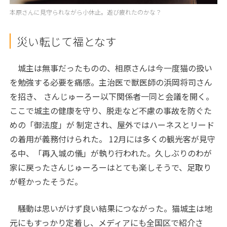
本原さんに見守られながら小休止。遊び疲れたのかな？
災い転じて福となす
城主は無事だったものの、相原さんは今一度猫の扱い
を勉強する必要を痛感。主治医で獣医師の浜岡将司さん
を招き、 さんじゅーろー以下関係者一同と会議を開く。
ここで城主の健康を守り、脱走など不慮の事故を防ぐた
めの「御法度」が 制定され、屋外ではハーネスとリード
の着用が義務付けられた。 12月には多くの観光客が見守
る中、「再入城の儀」が執り行われた。久しぶりのわが
家に戻ったさんじゅーろーはとても楽しそうで、足取り
が軽かったそうだ。
騒動は思いがけず良い結果につながった。猫城主は地
元にもすっかり定着し、メディアにも全国区で紹介さ