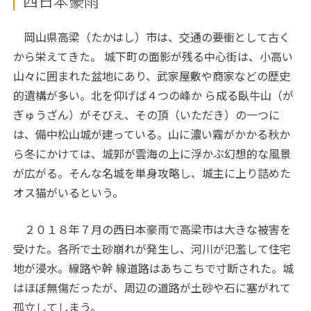
西日本豪雨
岡山県高梁（たかはし）市は、交通の要衝として古く
から栄えてきた。 城下町の面影が残る中心街は、小高い
山々に囲まれた盆地にあり、武家屋敷や商家などの歴史
的遺構が多い。北を仰げば４つの峰か ら成る臥牛山（が
ぎゅうざん）がそびえ、その頂（いただき）の一つに
は、備中松山城が建っている。山に濃い霧がかかる秋か
ら冬にかけては、城郭が雲海の上に浮かぶ幻想的な風景
が広がる。そんな名城を単身攻略し、城主に上り詰めた
オス猫がいるという。
２０１８年７月の西日本豪雨で高梁市は大きな被害を
受けた。各所で土砂崩れが発生し、河川が氾濫して住宅
地が浸水。線路や幹 線道路はあちこちで寸断された。城
はほぼ無傷だったが、周辺の道路が土砂や石に塞がれて
孤立してしまう。