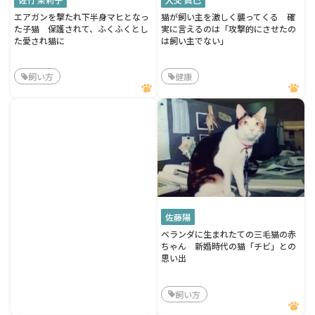
エアガンを撃たれ下半身マヒとなっ
猫が飼い主を激しく襲ってくる 確
た子猫 保護されて、ふくふくとし
実に言えるのは「攻撃的にさせたの
た愛され猫に
は飼い主でない」
飼い方
健康
佐藤陽
ベランダに生まれたての三毛猫の赤
ちゃん 新婚時代の猫「チビ」との
思い出
飼い方