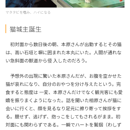
マタタビを嗜み、ハイになる
猫城主誕生
初対面から数日後の朝、本原さんが出勤するとその猫
は、高い石垣と塀に囲まれた本丸にいた。人間が通れな
い急斜面の獣道から侵 入したのだろう。
予想外の出現に驚いた本原さんだが、お腹を空かせた
猫が哀れになり、自分のおやつを分け与えたという。完
食すると態度は 一変、本原さんだけでなく観光客にも愛
嬌を振りまくようになった。話を聞いた相原さんが猫に
会いに行くと、顔を見るなり足元に擦り寄って挨拶をす
る。臆せず、逃げず、抱っこをしてもされるがまま。初
対面にも関わらずである。一瞬でハートを鷲掴（わしず