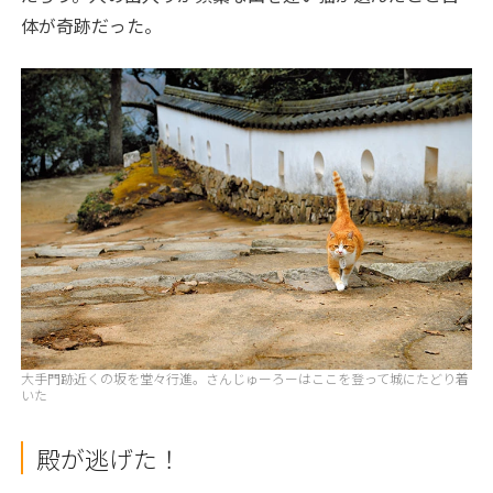
体が奇跡だった。
大手門跡近くの坂を堂々行進。さんじゅーろーはここを登って城にたどり着
いた
殿が逃げた！