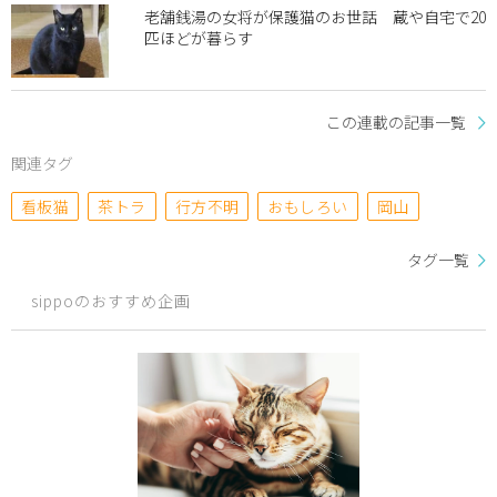
老舗銭湯の女将が保護猫のお世話 蔵や自宅で20
匹ほどが暮らす
この連載の記事一覧
関連タグ
看板猫
茶トラ
行方不明
おもしろい
岡山
タグ一覧
sippoのおすすめ企画