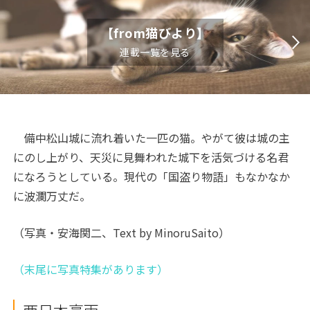
【from猫びより】
連載一覧を見る
備中松山城に流れ着いた一匹の猫。やがて彼は城の主
にのし上がり、天災に見舞われた城下を活気づける名君
になろうとしている。現代の「国盗り物語」もなかなか
に波瀾万丈だ。
（写真・安海関二、Text by MinoruSaito）
（末尾に写真特集があります）