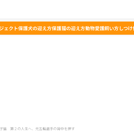
ジェクト
保護犬の迎え方
保護猫の迎え方
動物愛護
飼い方
しつけ
子猫 第２の人生へ、元五輪選手の背中を押す