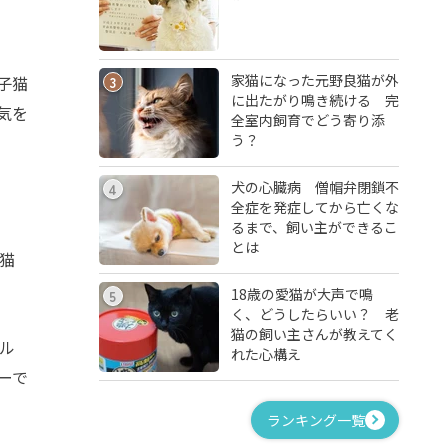
家猫になった元野良猫が外
子猫
3
に出たがり鳴き続ける 完
気を
全室内飼育でどう寄り添
う？
犬の心臓病 僧帽弁閉鎖不
4
全症を発症してから亡くな
るまで、飼い主ができるこ
とは
猫
18歳の愛猫が大声で鳴
5
く、どうしたらいい？ 老
猫の飼い主さんが教えてく
ル
れた心構え
ーで
ランキング一覧