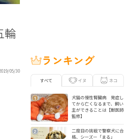
五輪
ランキング
2019/05/30
イヌ
ネコ
すべて
犬猫の慢性腎臓病 発症し
1
てから亡くなるまで、飼い
主ができることは【獣医師
監修】
二度目の挑戦で警察犬に合
2
格、シーズー「まる」