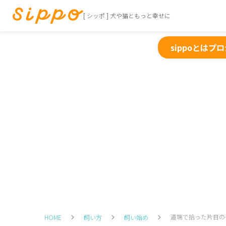
[ シッポ ] 犬や猫ともっと幸せに
sippoとは
プロ
道端で拾った片目の
HOME
飼い方
飼い始め