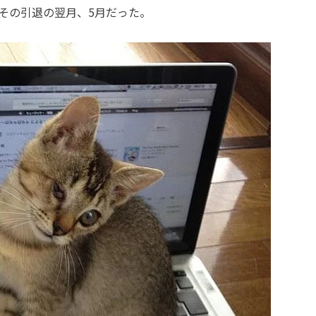
その引退の翌月、
5
月だった。