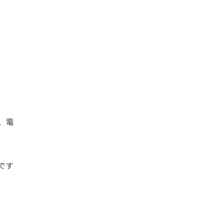
、電
です