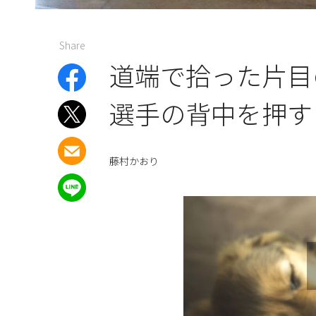
Share
道端で拾った片目
選手の背中を押す
藤村かおり