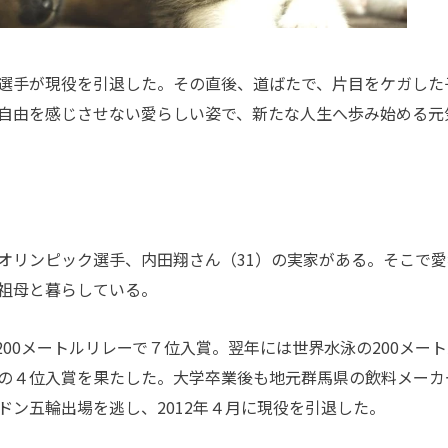
選手が現役を引退した。その直後、道ばたで、片目をケガした
自由を感じさせない愛らしい姿で、新たな人生へ歩み始める元
オリンピック選手、内田翔さん（
31
）の実家がある。そこで愛
祖母と暮らしている。
200
メートルリレーで７位入賞。翌年には世界水泳の
200
メート
の４位入賞を果たした。大学卒業後も地元群馬県の飲料メーカ
ドン五輪出場を逃し、
2012
年４月に現役を引退した。