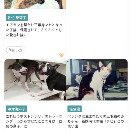
佐竹 茉莉子
エアガンを撃たれ下半身マヒとなっ
た子猫 保護されて、ふくふくとし
た愛され猫に
飼い方
中津海麻子
佐藤陽
荒れ狂うボストンテリアのトレーニ
ベランダに生まれたての三毛猫の赤
ング 心から信じたことで今は「自
ちゃん 新婚時代の猫「チビ」との
慢の息子」に
思い出