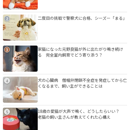
二度目の挑戦で警察犬に合格、シーズー「まる」
2
家猫になった元野良猫が外に出たがり鳴き続け
3
る 完全室内飼育でどう寄り添う？
犬の心臓病 僧帽弁閉鎖不全症を発症してから亡
4
くなるまで、飼い主ができることは
18歳の愛猫が大声で鳴く、どうしたらいい？
5
老猫の飼い主さんが教えてくれた心構え