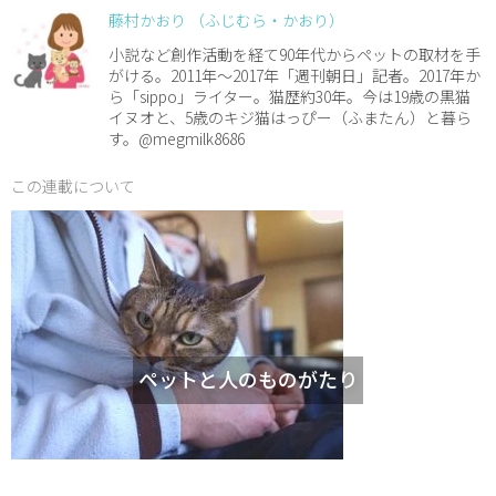
藤村かおり （ふじむら・かおり）
小説など創作活動を経て90年代からペットの取材を手
がける。2011年～2017年「週刊朝日」記者。2017年か
ら「sippo」ライター。猫歴約30年。今は19歳の黒猫
イヌオと、5歳のキジ猫はっぴー（ふまたん）と暮ら
す。@megmilk8686
この連載について
ペットと人のものがたり