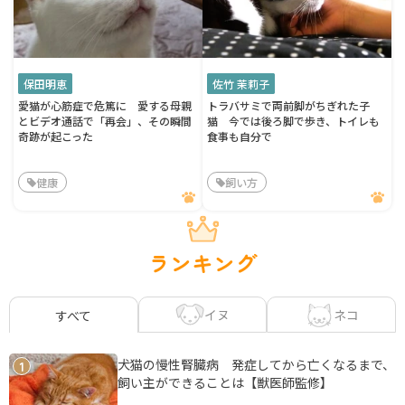
保田明恵
佐竹 茉莉子
愛猫が心筋症で危篤に 愛する母親
トラバサミで両前脚がちぎれた子
とビデオ通話で「再会」、その瞬間
猫 今では後ろ脚で歩き、トイレも
奇跡が起こった
食事も自分で
健康
飼い方
ランキング
イヌ
ネコ
すべて
犬猫の慢性腎臓病 発症してから亡くなるまで、
1
飼い主ができることは【獣医師監修】