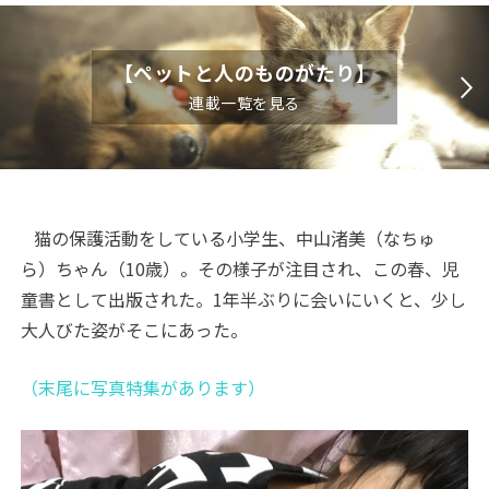
【ペットと人のものがたり】
連載一覧を見る
猫の保護活動をしている小学生、中山渚美（なちゅ
ら）ちゃん（
10
歳）。その様子が注目され、この春、児
童書として出版された。
1
年半ぶりに会いにいくと、少し
大人びた姿がそこにあった。
（末尾に写真特集があります）