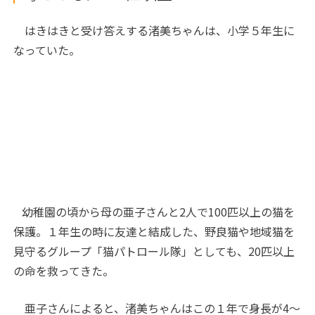
はきはきと受け答えする渚美ちゃんは、小学５年生に
なっていた。
幼稚園の頃から母の亜子さんと
2
人で
100
匹以上の猫を
保護。１年生の時に友達と結成した、野良猫や地域猫を
見守るグループ「猫パトロール隊」としても、
20
匹以上
の命を救ってきた。
亜子さんによると、渚美ちゃんはこの１年で身長が
4
～