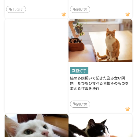
しつけ
飼い方
宮脇灯子
猫の多頭飼いで起きた盗み食い問
題 ちびちび食べる習慣そのものを
変える作戦を決行
飼い方