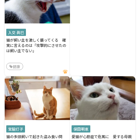
入交 眞巳
猫が飼い主を激しく襲ってくる 確
実に言えるのは「攻撃的にさせたの
は飼い主でない」
健康
宮脇灯子
保田明恵
猫の多頭飼いで起きた盗み食い問
愛猫が心筋症で危篤に 愛する母親