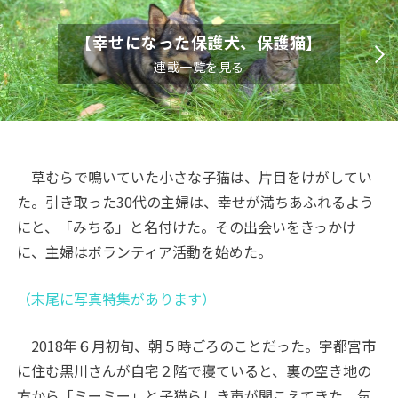
【幸せになった保護犬、保護猫】
連載一覧を見る
草むらで鳴いていた小さな子猫は、片目をけがしてい
た。引き取った30代の主婦は、幸せが満ちあふれるよう
にと、「みちる」と名付けた。その出会いをきっかけ
に、主婦はボランティア活動を始めた。
（末尾に写真特集があります）
2018年６月初旬、朝５時ごろのことだった。宇都宮市
に住む黒川さんが自宅２階で寝ていると、裏の空き地の
方から「ミーミー」と子猫らしき声が聞こえてきた。気