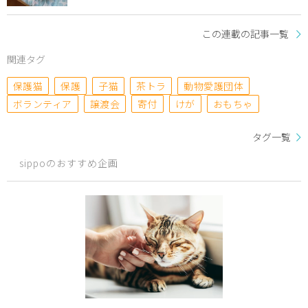
この連載の記事一覧
関連タグ
保護猫
保護
子猫
茶トラ
動物愛護団体
ボランティア
譲渡会
寄付
けが
おもちゃ
タグ一覧
sippoのおすすめ企画