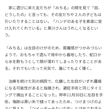
家に遊びに来た友だちが「みちる」の顔を見て「目、
どうしたの」と言っても、その友だちや２人の子どもは
引いたりすることはない。「ハンデのある子を素直に受
け入れてくれている」と黒川さんはうれしくなるとい
う。
「みちる」は左目のけがのため、距離感がつかみづらい
ようで、おもちゃで遊んで背中から着地したり、蛇口か
ら水を飲もうとして顔が濡れてしまったりすることがあ
る。それでもいたって元気で、誰にでもよく懐く。
治療を続けた別の病院で、化膿した左目がいずれ腫瘍
になる可能性があると指摘され、避妊手術と同じタイミ
ングで摘出することになった。昨年11月30日に左目を手
術。傷跡は黒い糸で縫ってあったため、つけまつげのよ
うに見えた。「ツイッギーみたいだね」とほめてねぎら