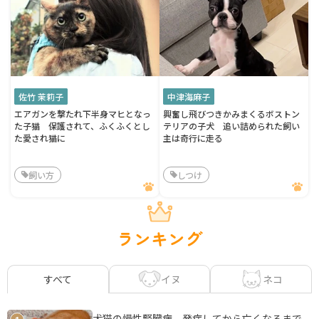
佐竹 茉莉子
中津海麻子
エアガンを撃たれ下半身マヒとなっ
興奮し飛びつきかみまくるボストン
た子猫 保護されて、ふくふくとし
テリアの子犬 追い詰められた飼い
た愛され猫に
主は奇行に走る
飼い方
しつけ
ランキング
イヌ
ネコ
すべて
犬猫の慢性腎臓病 発症してから亡くなるまで、