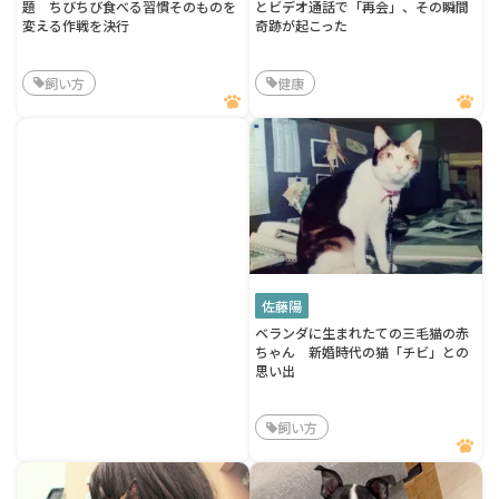
題 ちびちび食べる習慣そのものを
とビデオ通話で「再会」、その瞬間
変える作戦を決行
奇跡が起こった
飼い方
健康
佐藤陽
ベランダに生まれたての三毛猫の赤
ちゃん 新婚時代の猫「チビ」との
思い出
飼い方