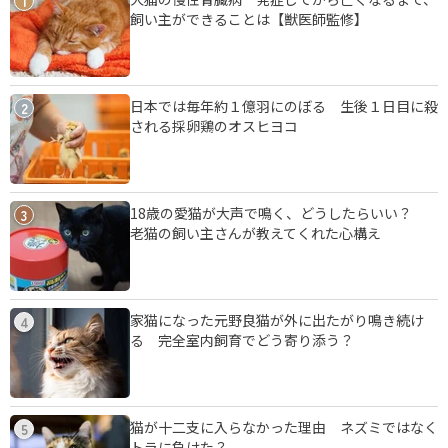
1
飼い主ができることは【獣医師監修】
日本では毎年約１億羽にのぼる 生後１日目に殺
2
される採卵鶏のオスヒヨコ
18歳の愛猫が大声で鳴く、どうしたらいい？
3
老猫の飼い主さんが教えてくれた心構え
家猫になった元野良猫が外に出たがり鳴き続け
4
る 完全室内飼育でどう寄り添う？
猫が十二支に入らなかった理由 ネズミではなく
5
トラに負けた？