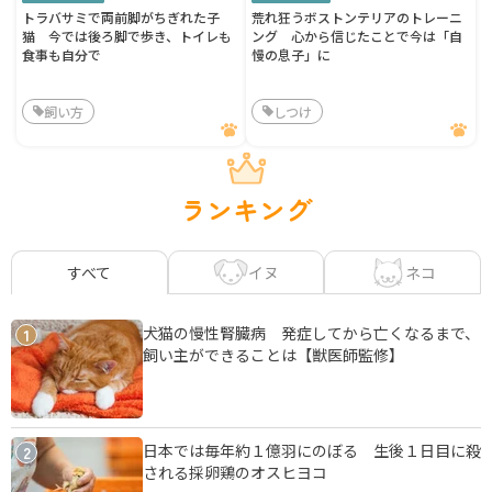
トラバサミで両前脚がちぎれた子
荒れ狂うボストンテリアのトレーニ
猫 今では後ろ脚で歩き、トイレも
ング 心から信じたことで今は「自
食事も自分で
慢の息子」に
飼い方
しつけ
ランキング
イヌ
ネコ
すべて
犬猫の慢性腎臓病 発症してから亡くなるまで、
1
飼い主ができることは【獣医師監修】
日本では毎年約１億羽にのぼる 生後１日目に殺
2
される採卵鶏のオスヒヨコ