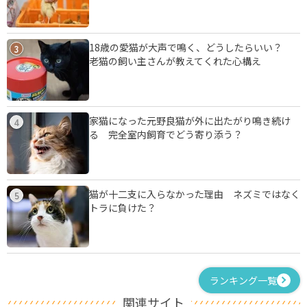
18歳の愛猫が大声で鳴く、どうしたらいい？
3
老猫の飼い主さんが教えてくれた心構え
家猫になった元野良猫が外に出たがり鳴き続け
4
る 完全室内飼育でどう寄り添う？
猫が十二支に入らなかった理由 ネズミではなく
5
トラに負けた？
ランキング一覧
関連サイト