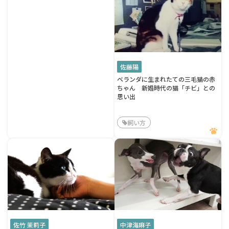
佐藤陽
ベランダに生まれたての三毛猫の赤
ちゃん 新婚時代の猫「チビ」との
思い出
飼い方
佐竹 茉莉子
中津海麻子