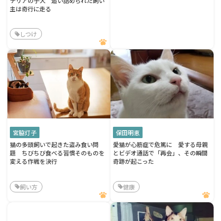
テリアの子犬 追い詰められた飼い
主は奇行に走る
しつけ
宮脇灯子
保田明恵
猫の多頭飼いで起きた盗み食い問
愛猫が心筋症で危篤に 愛する母親
題 ちびちび食べる習慣そのものを
とビデオ通話で「再会」、その瞬間
変える作戦を決行
奇跡が起こった
飼い方
健康