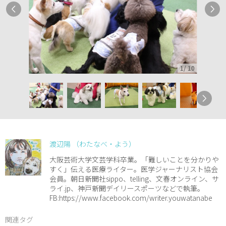
1
/
10
渡辺陽 （わたなべ・よう）
大阪芸術大学文芸学科卒業。「難しいことを分かりや
すく」伝える医療ライター。医学ジャーナリスト協会
会員。朝日新聞社sippo、telling、文春オンライン、サ
ライ.jp、神戸新聞デイリースポーツなどで執筆。
FB:https://www.facebook.com/writer.youwatanabe
関連タグ