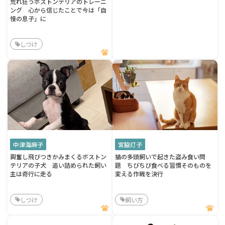
荒れ狂うボストンテリアのトレーニ
ング 心から信じたことで今は「自
慢の息子」に
しつけ
中津海麻子
宮脇灯子
興奮し飛びつきかみまくるボストン
猫の多頭飼いで起きた盗み食い問
テリアの子犬 追い詰められた飼い
題 ちびちび食べる習慣そのものを
主は奇行に走る
変える作戦を決行
しつけ
飼い方