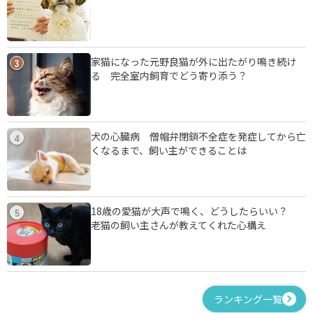
家猫になった元野良猫が外に出たがり鳴き続け
3
る 完全室内飼育でどう寄り添う？
犬の心臓病 僧帽弁閉鎖不全症を発症してから亡
4
くなるまで、飼い主ができることは
18歳の愛猫が大声で鳴く、どうしたらいい？
5
老猫の飼い主さんが教えてくれた心構え
ランキング一覧