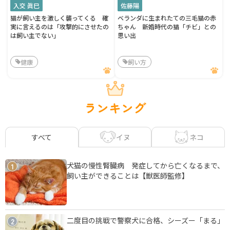
入交 眞巳
佐藤陽
猫が飼い主を激しく襲ってくる 確
ベランダに生まれたての三毛猫の赤
実に言えるのは「攻撃的にさせたの
ちゃん 新婚時代の猫「チビ」との
は飼い主でない」
思い出
健康
飼い方
ランキング
イヌ
ネコ
すべて
犬猫の慢性腎臓病 発症してから亡くなるまで、
1
飼い主ができることは【獣医師監修】
二度目の挑戦で警察犬に合格、シーズー「まる」
2