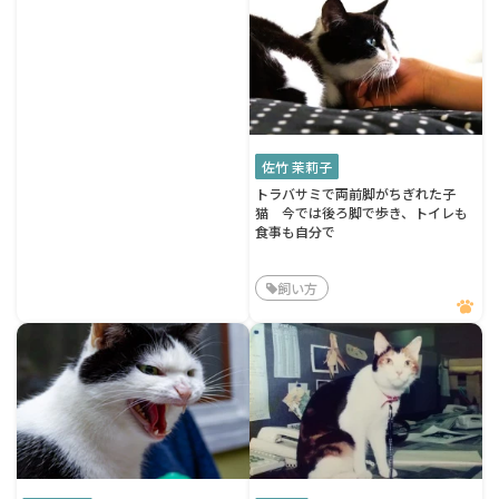
佐竹 茉莉子
トラバサミで両前脚がちぎれた子
猫 今では後ろ脚で歩き、トイレも
食事も自分で
飼い方