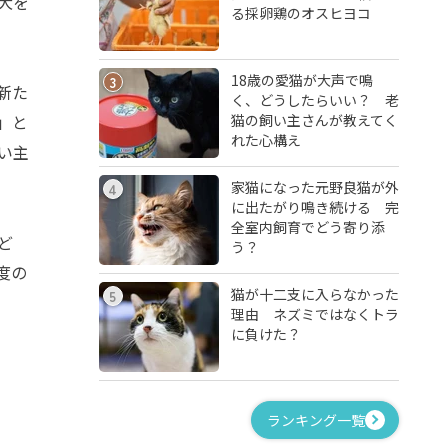
犬を
る採卵鶏のオスヒヨコ
18歳の愛猫が大声で鳴
3
新た
く、どうしたらいい？ 老
猫の飼い主さんが教えてく
」と
れた心構え
い主
家猫になった元野良猫が外
4
に出たがり鳴き続ける 完
全室内飼育でどう寄り添
ど
う？
度の
猫が十二支に入らなかった
5
理由 ネズミではなくトラ
に負けた？
ランキング一覧