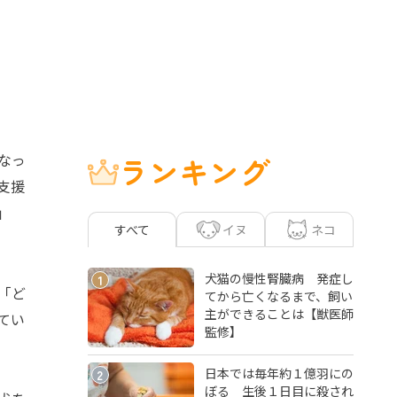
なっ
ランキング
支援
」
イヌ
ネコ
すべて
犬猫の慢性腎臓病 発症し
1
「ど
てから亡くなるまで、飼い
主ができることは【獣医師
てい
監修】
日本では毎年約１億羽にの
2
ぼる 生後１日目に殺され