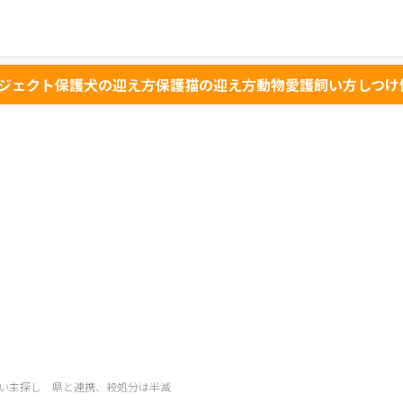
ジェクト
保護犬の迎え方
保護猫の迎え方
動物愛護
飼い方
しつけ
い主探し 県と連携、殺処分は半減