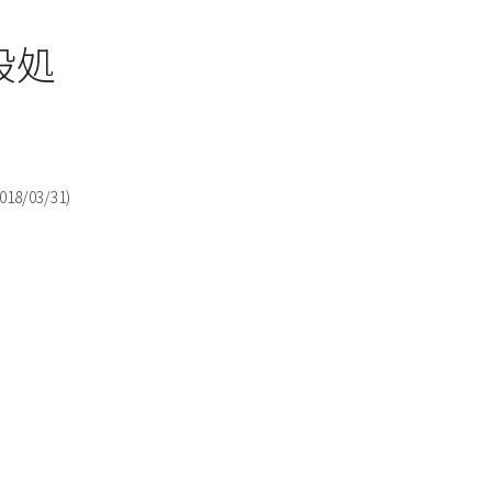
殺処
018/03/31
)