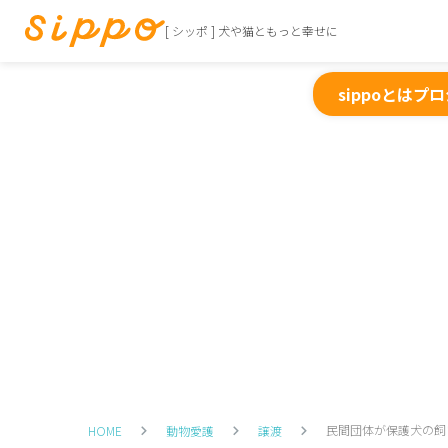
[ シッポ ] 犬や猫ともっと幸せに
sippoとは
プロ
民間団体が保護犬の飼
HOME
動物愛護
譲渡