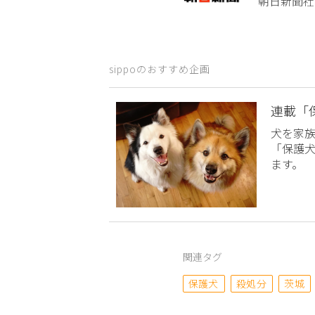
朝日新聞社
sippoのおすすめ企画
連載「
犬を家
「保護
ます。
関連タグ
保護犬
殺処分
茨城