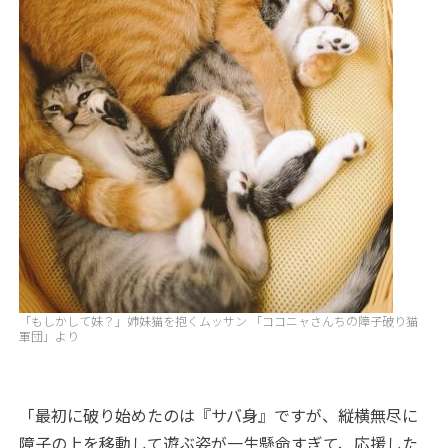
「もしかして妹？」姉妹猫を抱くムッサン 「ココニャさんちの障子破り猫
軍団」より
「最初に破り始めたのは『サバ身』ですが、縦横無尽に
障子の上を移動して遊ぶ姿が一生懸命すぎて、応援した