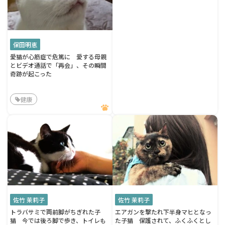
保田明恵
愛猫が心筋症で危篤に 愛する母親
とビデオ通話で「再会」、その瞬間
奇跡が起こった
健康
佐竹 茉莉子
佐竹 茉莉子
トラバサミで両前脚がちぎれた子
エアガンを撃たれ下半身マヒとなっ
猫 今では後ろ脚で歩き、トイレも
た子猫 保護されて、ふくふくとし