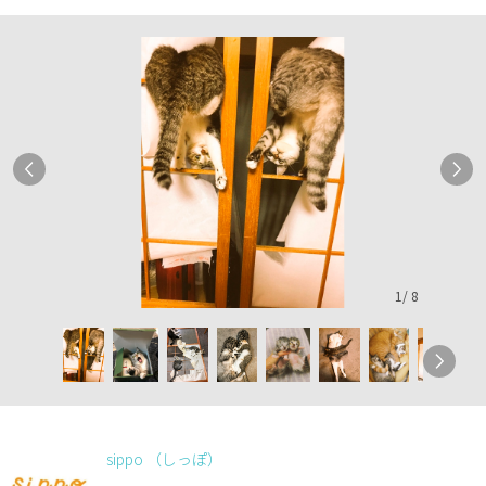
1
/
8
sippo （しっぽ）