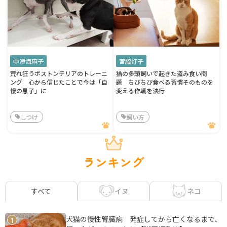
中津海麻子
宮脇灯子
荒れ狂うボストンテリアのトレーニ
猫の多頭飼いで起きた盗み食い問
ング 心から信じたことで今は「自
題 ちびちび食べる習慣そのものを
慢の息子」に
変える作戦を決行
しつけ
飼い方
ランキング
イヌ
ネコ
すべて
犬猫の慢性腎臓病 発症してから亡くなるまで、
1