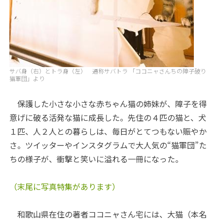
サバ身（右）とトラ身（左） 通称サバトラ 「ココニャさんちの障子破り
猫軍団」より
保護した小さな小さな赤ちゃん猫の姉妹が、障子を得
意げに破る活発な猫に成長した。先住の４匹の猫と、犬
１匹、人２人との暮らしは、毎日がとてつもない賑やか
さ。ツイッターやインスタグラムで大人気の“猫軍団”た
ちの様子が、衝撃と笑いに溢れる一冊になった。
（末尾に写真特集があります）
和歌山県在住の著者ココニャさん宅には、大猫（本名