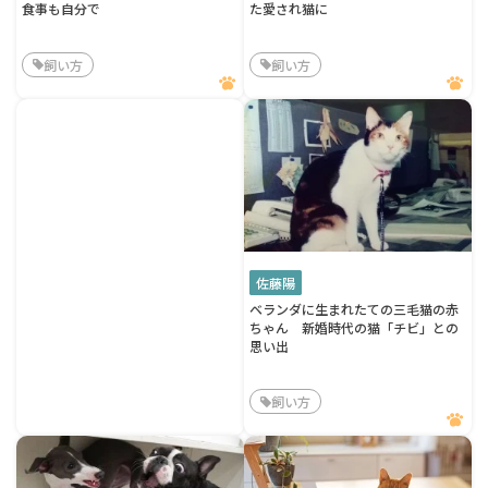
食事も自分で
た愛され猫に
飼い方
飼い方
佐藤陽
ベランダに生まれたての三毛猫の赤
ちゃん 新婚時代の猫「チビ」との
思い出
飼い方