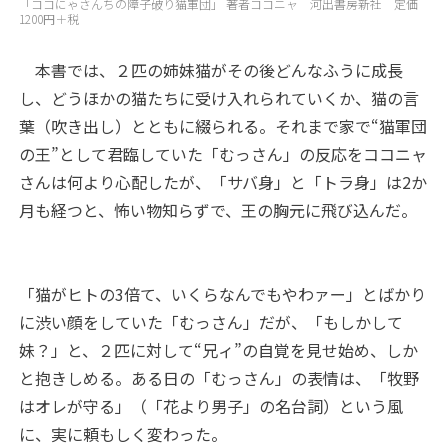
「ココにゃさんちの障子破り猫軍団」 著者ココニャ 河出書房新社 定価
1200円＋税
本書では、２匹の姉妹猫がその後どんなふうに成長
し、どうほかの猫たちに受け入れられていくか、猫の言
葉（吹き出し）とともに綴られる。それまで家で“猫軍団
の王”として君臨していた「むっさん」の反応をココニャ
さんは何より心配したが、「サバ身」と「トラ身」は2か
月も経つと、怖い物知らずで、王の胸元に飛び込んだ。
「猫がヒトの3倍て、いくらなんでもやわァー」とばかり
に渋い顔をしていた「むっさん」だが、「もしかして
妹？」と、２匹に対して“兄ィ”の自覚を見せ始め、しか
と抱きしめる。ある日の「むっさん」の表情は、「牧野
はオレが守る」（「花より男子」の名台詞）という風
に、実に頼もしく変わった。