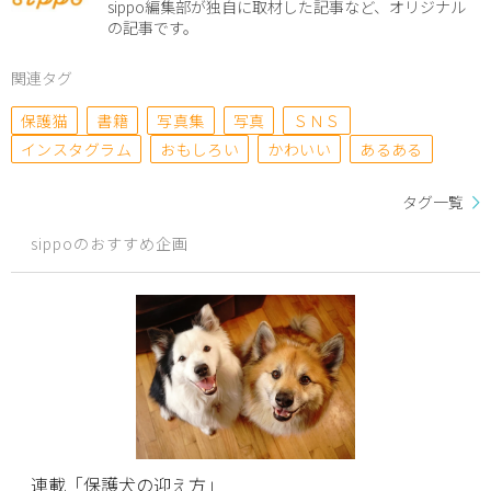
sippo編集部が独自に取材した記事など、オリジナル
の記事です。
関連タグ
保護猫
書籍
写真集
写真
ＳＮＳ
インスタグラム
おもしろい
かわいい
あるある
タグ一覧
sippoのおすすめ企画
連載「保護犬の迎え方」