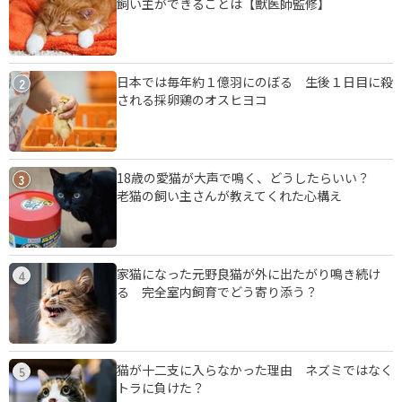
飼い主ができることは【獣医師監修】
日本では毎年約１億羽にのぼる 生後１日目に殺
2
される採卵鶏のオスヒヨコ
18歳の愛猫が大声で鳴く、どうしたらいい？
3
老猫の飼い主さんが教えてくれた心構え
家猫になった元野良猫が外に出たがり鳴き続け
4
る 完全室内飼育でどう寄り添う？
猫が十二支に入らなかった理由 ネズミではなく
5
トラに負けた？