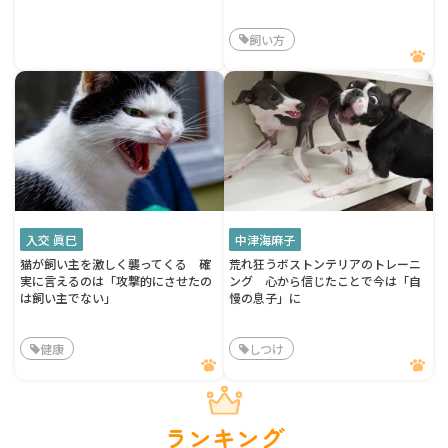
飼い方
入交 眞巳
中津海麻子
猫が飼い主を激しく襲ってくる 確
荒れ狂うボストンテリアのトレーニ
実に言えるのは「攻撃的にさせたの
ング 心から信じたことで今は「自
は飼い主でない」
慢の息子」に
健康
しつけ
ランキング