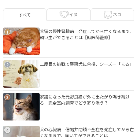
イヌ
ネコ
すべて
犬猫の慢性腎臓病 発症してから亡くなるまで、
1
飼い主ができることは【獣医師監修】
二度目の挑戦で警察犬に合格、シーズー「まる」
2
家猫になった元野良猫が外に出たがり鳴き続け
3
る 完全室内飼育でどう寄り添う？
犬の心臓病 僧帽弁閉鎖不全症を発症してから亡
4
くなるまで、飼い主ができることは