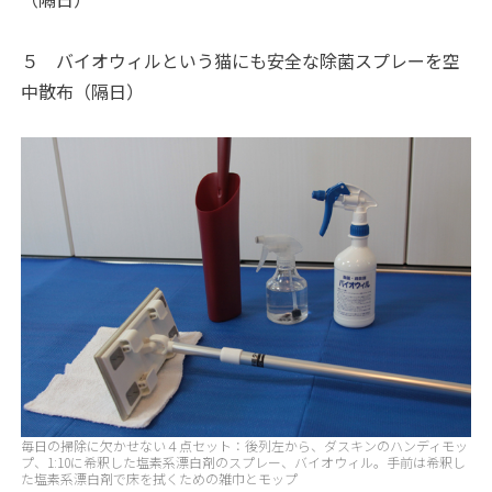
５ バイオウィルという猫にも安全な除菌スプレーを空
中散布（隔日）
毎日の掃除に欠かせない４点セット：後列左から、ダスキンのハンディモッ
プ、1:10に希釈した塩素系漂白剤のスプレー、バイオウィル。手前は希釈し
た塩素系漂白剤で床を拭くための雑巾とモップ