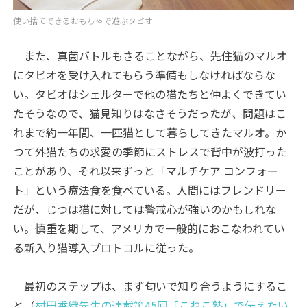
使い捨てできるおもちゃで遊ぶタビオ
また、真菌バトルもさることながら、先住猫のマルオ
にタビオを受け入れてもらう準備もしなければならな
い。タビオはシェルターで他の猫たちと仲よくできてい
たそうなので、猫見知りはなさそうだったが、問題はこ
れまで約一年間、一匹猫として暮らしてきたマルオ。か
つて外猫たちの求愛の季節にストレスで背中が波打った
ことがあり、それ以来ずっと「マルチケア コンフォー
ト」という療法食を食べている。人間にはフレンドリー
だが、じつは猫に対しては警戒心が強いのかもしれな
い。慎重を期して、アメリカで一般的におこなわれてい
る新入り猫導入プロトコルに従った。
最初のステップは、まず匂いで知り合うようにするこ
と（
村田香織先生の連載第45回「こねこ塾」で伝えたい