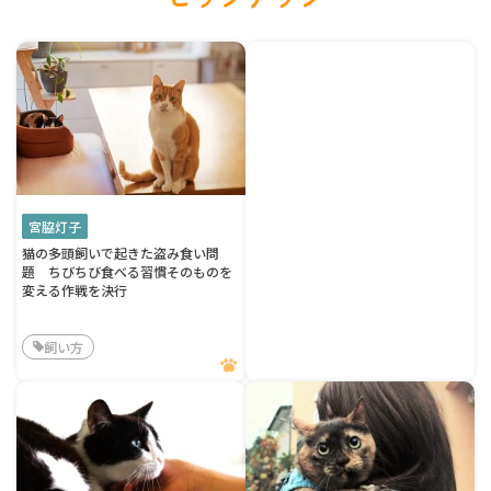
宮脇灯子
猫の多頭飼いで起きた盗み食い問
題 ちびちび食べる習慣そのものを
変える作戦を決行
飼い方