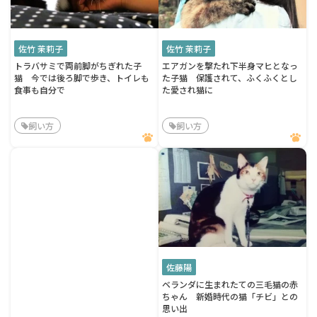
佐竹 茉莉子
佐竹 茉莉子
トラバサミで両前脚がちぎれた子
エアガンを撃たれ下半身マヒとなっ
猫 今では後ろ脚で歩き、トイレも
た子猫 保護されて、ふくふくとし
食事も自分で
た愛され猫に
飼い方
飼い方
佐藤陽
ベランダに生まれたての三毛猫の赤
ちゃん 新婚時代の猫「チビ」との
思い出