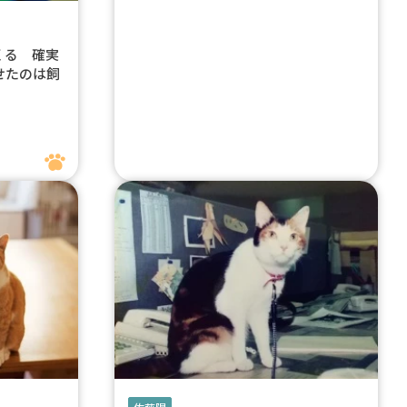
くる 確実
せたのは飼