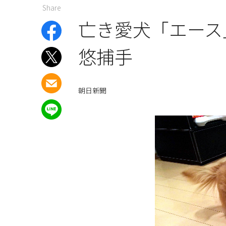
Share
亡き愛犬「エース
悠捕手
朝日新聞