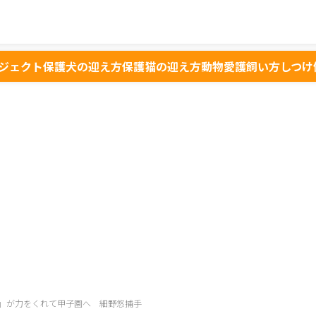
ジェクト
保護犬の迎え方
保護猫の迎え方
動物愛護
飼い方
しつけ
」が力をくれて甲子園へ 細野悠捕手