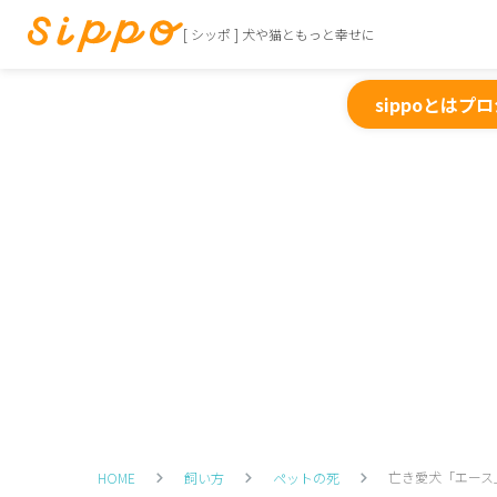
[ シッポ ] 犬や猫ともっと幸せに
sippoとは
プロ
亡き愛犬「エース
HOME
飼い方
ペットの死