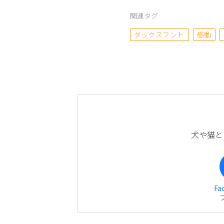
関連タグ
ダックスフント
感動
犬や猫と
Fa