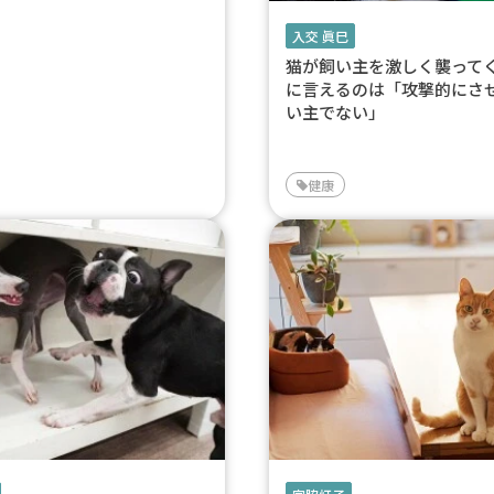
入交 眞巳
猫が飼い主を激しく襲って
に言えるのは「攻撃的にさ
い主でない」
健康