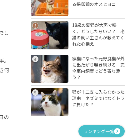
る採卵鶏のオスヒヨコ
18歳の愛猫が大声で鳴
3
く、どうしたらいい？ 老
でし
猫の飼い主さんが教えてく
れた心構え
家猫になった元野良猫が外
4
手。
に出たがり鳴き続ける 完
き何
全室内飼育でどう寄り添
う？
猫が十二支に入らなかった
5
理由 ネズミではなくトラ
に負けた？
日の
ランキング一覧