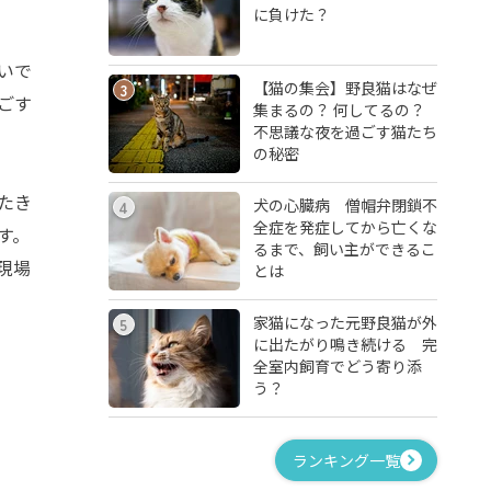
に負けた？
いで
【猫の集会】野良猫はなぜ
3
ごす
集まるの？ 何してるの？
不思議な夜を過ごす猫たち
の秘密
たき
犬の心臓病 僧帽弁閉鎖不
4
全症を発症してから亡くな
す。
るまで、飼い主ができるこ
現場
とは
家猫になった元野良猫が外
5
に出たがり鳴き続ける 完
全室内飼育でどう寄り添
う？
ランキング一覧