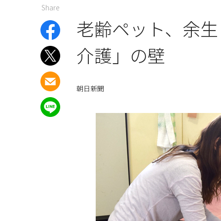
Share
老齢ペット、余生
介護」の壁
朝日新聞