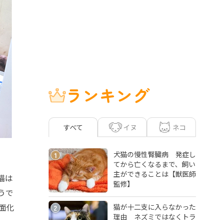
ランキング
イヌ
ネコ
すべて
犬猫の慢性腎臓病 発症し
1
てから亡くなるまで、飼い
主ができることは【獣医師
猫は
監修】
うで
面化
猫が十二支に入らなかった
2
理由 ネズミではなくトラ