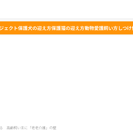
ジェクト
保護犬の迎え方
保護猫の迎え方
動物愛護
飼い方
しつけ
る 高齢飼い主に「老老介護」の壁