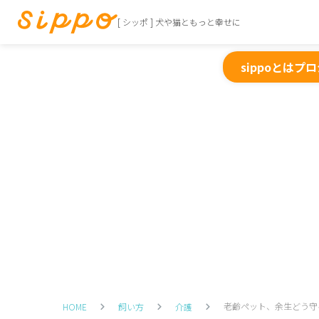
[ シッポ ] 犬や猫ともっと幸せに
sippoとは
プロ
老齢ペット、余生どう守
HOME
飼い方
介護