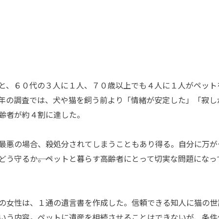
と、６０代の３人に１人、７０歳以上でも４人に１人がペット
年の調査では、犬や猫を飼う前より「情緒が安定した」「寂し
齢者が約４割に達した。
最悪の場合、殺処分されてしまうこともあり得る。自分に万が
どう守るか――。ペットと暮らす高齢者にとって切実な問題になっ
の女性は、１通の遺言書を作成した。信頼できる知人に猫の世
いう内容。ペットに遺産を相続させることはできないが、条件