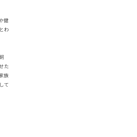
や健
とわ
飼
せた
家族
して