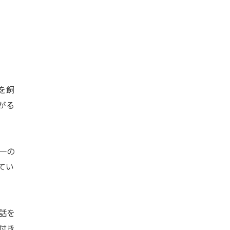
を飼
がる
一の
てい
話を
付き