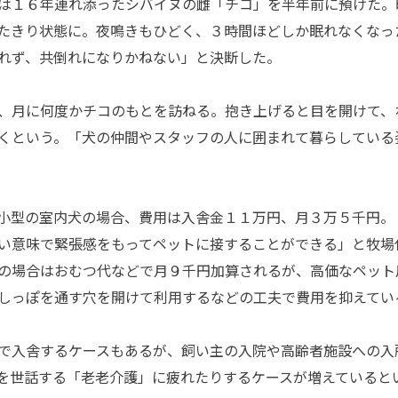
は１６年連れ添ったシバイヌの雌「チコ」を半年前に預けた。
たきり状態に。夜鳴きもひどく、３時間ほどしか眠れなくなっ
れず、共倒れになりかねない」と決断した。
、月に何度かチコのもとを訪ねる。抱き上げると目を開けて、
くという。「犬の仲間やスタッフの人に囲まれて暮らしている
小型の室内犬の場合、費用は入舎金１１万円、月３万５千円。
い意味で緊張感をもってペットに接することができる」と牧場
の場合はおむつ代などで月９千円加算されるが、高価なペット
しっぽを通す穴を開けて利用するなどの工夫で費用を抑えてい
で入舎するケースもあるが、飼い主の入院や高齢者施設への入
を世話する「老老介護」に疲れたりするケースが増えていると