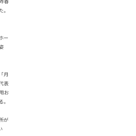
昨春
た。
ホー
姿
「月
代表
用お
る。
所が
い