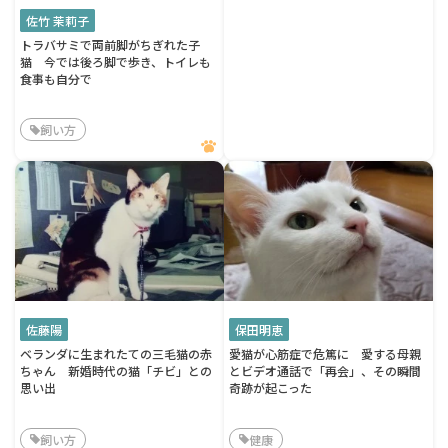
佐竹 茉莉子
トラバサミで両前脚がちぎれた子
猫 今では後ろ脚で歩き、トイレも
食事も自分で
飼い方
佐藤陽
保田明恵
ベランダに生まれたての三毛猫の赤
愛猫が心筋症で危篤に 愛する母親
ちゃん 新婚時代の猫「チビ」との
とビデオ通話で「再会」、その瞬間
思い出
奇跡が起こった
飼い方
健康