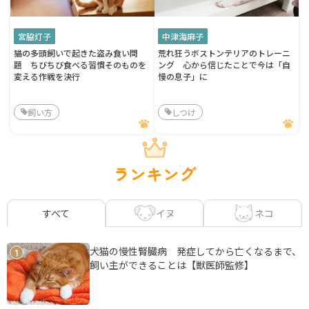
宮脇灯子
中津海麻子
猫の多頭飼いで起きた盗み食い問
荒れ狂うボストンテリアのトレーニ
題 ちびちび食べる習慣そのものを
ング 心から信じたことで今は「自
変える作戦を決行
慢の息子」に
飼い方
しつけ
ランキング
イヌ
ネコ
すべて
犬猫の慢性腎臓病 発症してから亡くなるまで、
1
飼い主ができることは【獣医師監修】