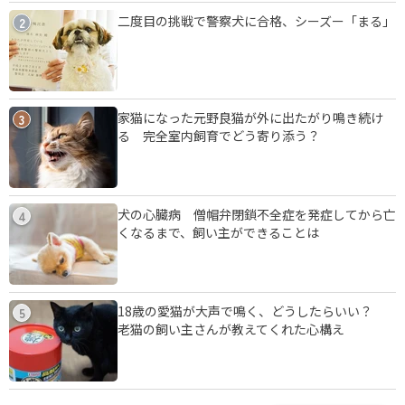
二度目の挑戦で警察犬に合格、シーズー「まる」
2
家猫になった元野良猫が外に出たがり鳴き続け
3
る 完全室内飼育でどう寄り添う？
犬の心臓病 僧帽弁閉鎖不全症を発症してから亡
4
くなるまで、飼い主ができることは
18歳の愛猫が大声で鳴く、どうしたらいい？
5
老猫の飼い主さんが教えてくれた心構え