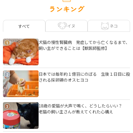
ランキング
イヌ
ネコ
すべて
犬猫の慢性腎臓病 発症してから亡くなるまで、
1
飼い主ができることは【獣医師監修】
日本では毎年約１億羽にのぼる 生後１日目に殺
2
される採卵鶏のオスヒヨコ
18歳の愛猫が大声で鳴く、どうしたらいい？
3
老猫の飼い主さんが教えてくれた心構え