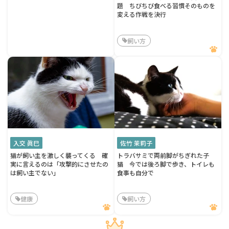
題 ちびちび食べる習慣そのものを
変える作戦を決行
飼い方
入交 眞巳
佐竹 茉莉子
猫が飼い主を激しく襲ってくる 確
トラバサミで両前脚がちぎれた子
実に言えるのは「攻撃的にさせたの
猫 今では後ろ脚で歩き、トイレも
は飼い主でない」
食事も自分で
健康
飼い方