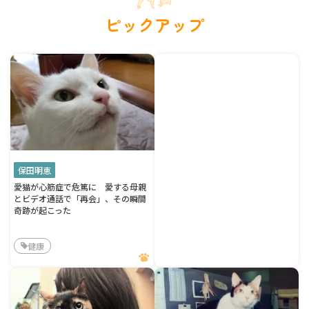
ピックアップ
保田明恵
愛猫が心筋症で危篤に 愛する母親
とビデオ通話で「再会」、その瞬間
奇跡が起こった
健康