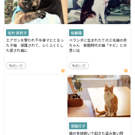
佐竹 茉莉子
佐藤陽
エアガンを撃たれ下半身マヒとなっ
ベランダに生まれたての三毛猫の赤
た子猫 保護されて、ふくふくとし
ちゃん 新婚時代の猫「チビ」との
た愛され猫に
思い出
飼い方
飼い方
宮脇灯子
猫の多頭飼いで起きた盗み食い問