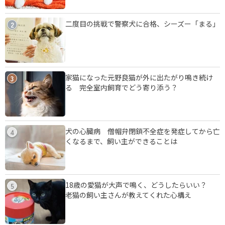
二度目の挑戦で警察犬に合格、シーズー「まる」
2
家猫になった元野良猫が外に出たがり鳴き続け
3
る 完全室内飼育でどう寄り添う？
犬の心臓病 僧帽弁閉鎖不全症を発症してから亡
4
くなるまで、飼い主ができることは
18歳の愛猫が大声で鳴く、どうしたらいい？
5
老猫の飼い主さんが教えてくれた心構え