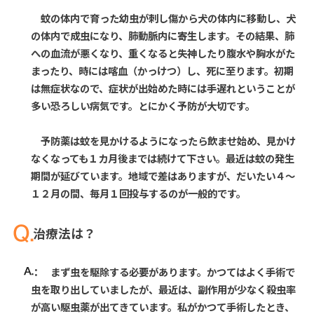
蚊の体内で育った幼虫が刺し傷から犬の体内に移動し、犬
の体内で成虫になり、肺動脈内に寄生します。その結果、肺
への血流が悪くなり、重くなると失神したり腹水や胸水がた
まったり、時には喀血（かっけつ）し、死に至ります。初期
は無症状なので、症状が出始めた時には手遅れということが
多い恐ろしい病気です。とにかく予防が大切です。
予防薬は蚊を見かけるようになったら飲ませ始め、見かけ
なくなっても１カ月後までは続けて下さい。最近は蚊の発生
期間が延びています。地域で差はありますが、だいたい４～
１２月の間、毎月１回投与するのが一般的です。
治療法は？
： まず虫を駆除する必要があります。かつてはよく手術で
虫を取り出していましたが、最近は、副作用が少なく殺虫率
が高い駆虫薬が出てきています。私がかつて手術したとき、