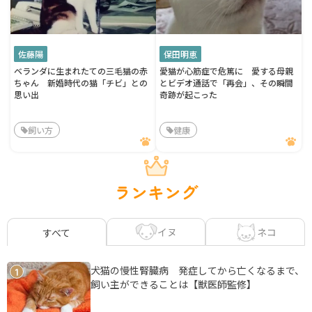
佐藤陽
保田明恵
ベランダに生まれたての三毛猫の赤
愛猫が心筋症で危篤に 愛する母親
ちゃん 新婚時代の猫「チビ」との
とビデオ通話で「再会」、その瞬間
思い出
奇跡が起こった
飼い方
健康
ランキング
イヌ
ネコ
すべて
犬猫の慢性腎臓病 発症してから亡くなるまで、
1
飼い主ができることは【獣医師監修】