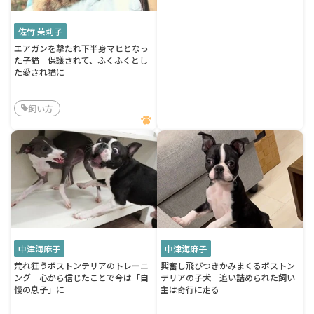
佐竹 茉莉子
エアガンを撃たれ下半身マヒとなっ
た子猫 保護されて、ふくふくとし
た愛され猫に
飼い方
中津海麻子
中津海麻子
荒れ狂うボストンテリアのトレーニ
興奮し飛びつきかみまくるボストン
ング 心から信じたことで今は「自
テリアの子犬 追い詰められた飼い
慢の息子」に
主は奇行に走る