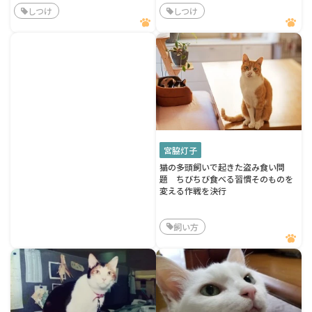
しつけ
しつけ
宮脇灯子
猫の多頭飼いで起きた盗み食い問
題 ちびちび食べる習慣そのものを
変える作戦を決行
飼い方