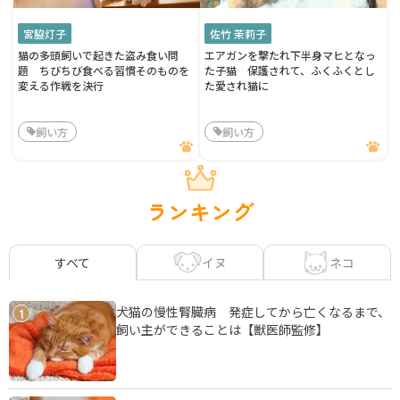
宮脇灯子
佐竹 茉莉子
猫の多頭飼いで起きた盗み食い問
エアガンを撃たれ下半身マヒとなっ
題 ちびちび食べる習慣そのものを
た子猫 保護されて、ふくふくとし
変える作戦を決行
た愛され猫に
飼い方
飼い方
ランキング
イヌ
ネコ
すべて
犬猫の慢性腎臓病 発症してから亡くなるまで、
1
飼い主ができることは【獣医師監修】