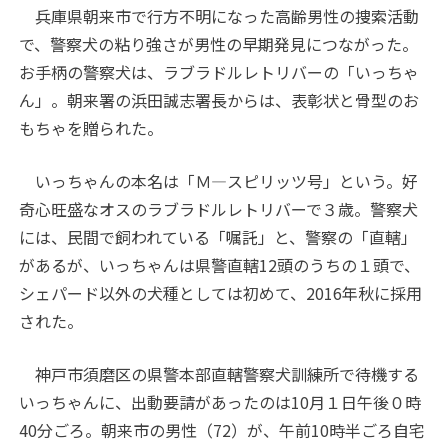
兵庫県朝来市で行方不明になった高齢男性の捜索活動
で、警察犬の粘り強さが男性の早期発見につながった。
お手柄の警察犬は、ラブラドルレトリバーの「いっちゃ
ん」。朝来署の浜田誠志署長からは、表彰状と骨型のお
もちゃを贈られた。
いっちゃんの本名は「Ｍ―スピリッツ号」という。好
奇心旺盛なオスのラブラドルレトリバーで３歳。警察犬
には、民間で飼われている「嘱託」と、警察の「直轄」
があるが、いっちゃんは県警直轄12頭のうちの１頭で、
シェパード以外の犬種としては初めて、2016年秋に採用
された。
神戸市須磨区の県警本部直轄警察犬訓練所で待機する
いっちゃんに、出動要請があったのは10月１日午後０時
40分ごろ。朝来市の男性（72）が、午前10時半ごろ自宅