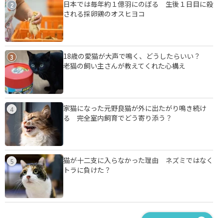
日本では毎年約１億羽にのぼる 生後１日目に殺
2
される採卵鶏のオスヒヨコ
18歳の愛猫が大声で鳴く、どうしたらいい？
3
老猫の飼い主さんが教えてくれた心構え
家猫になった元野良猫が外に出たがり鳴き続け
4
る 完全室内飼育でどう寄り添う？
猫が十二支に入らなかった理由 ネズミではなく
5
トラに負けた？