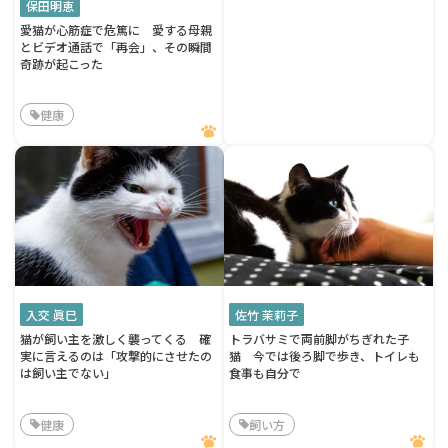
保田明恵
愛猫が心筋症で危篤に 愛する母親
とビデオ通話で「再会」、その瞬間
奇跡が起こった
健康
入交 眞巳
佐竹 茉莉子
猫が飼い主を激しく襲ってくる 確
トラバサミで両前脚がちぎれた子
実に言えるのは「攻撃的にさせたの
猫 今では後ろ脚で歩き、トイレも
は飼い主でない」
食事も自分で
健康
飼い方