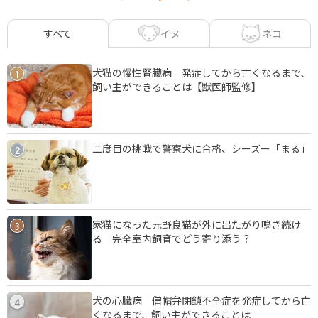
イヌ
ネコ
すべて
犬猫の慢性腎臓病 発症してから亡くなるまで、
1
飼い主ができることは【獣医師監修】
二度目の挑戦で警察犬に合格、シーズー「まる」
2
家猫になった元野良猫が外に出たがり鳴き続け
3
る 完全室内飼育でどう寄り添う？
犬の心臓病 僧帽弁閉鎖不全症を発症してから亡
4
くなるまで、飼い主ができることは