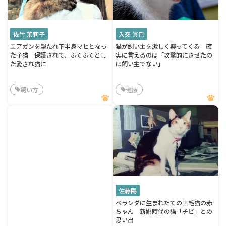
佐竹 茉莉子
入交 眞巳
エアガンを撃たれ下半身マヒとなっ
猫が飼い主を激しく襲ってくる 確
た子猫 保護されて、ふくふくとし
実に言えるのは「攻撃的にさせたの
た愛され猫に
は飼い主でない」
飼い方
健康
佐藤陽
ベランダに生まれたての三毛猫の赤
ちゃん 新婚時代の猫「チビ」との
思い出