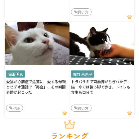
飼い方
保田明恵
佐竹 茉莉子
愛猫が心筋症で危篤に 愛する母親
トラバサミで両前脚がちぎれた子
とビデオ通話で「再会」、その瞬間
猫 今では後ろ脚で歩き、トイレも
奇跡が起こった
食事も自分で
健康
飼い方
ランキング