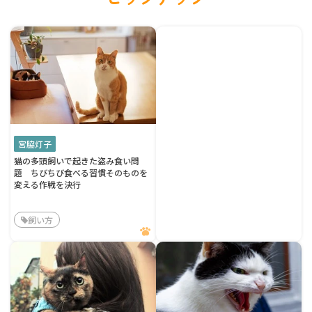
宮脇灯子
猫の多頭飼いで起きた盗み食い問
題 ちびちび食べる習慣そのものを
変える作戦を決行
飼い方