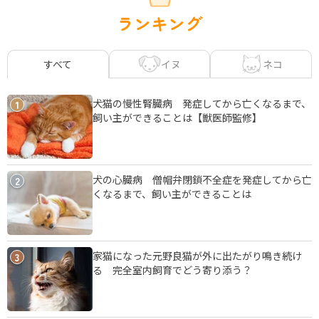
ランキング
イヌ
ネコ
すべて
犬猫の慢性腎臓病 発症してから亡くなるまで、
1
飼い主ができることは【獣医師監修】
犬の心臓病 僧帽弁閉鎖不全症を発症してから亡
2
くなるまで、飼い主ができることは
家猫になった元野良猫が外に出たがり鳴き続け
3
る 完全室内飼育でどう寄り添う？