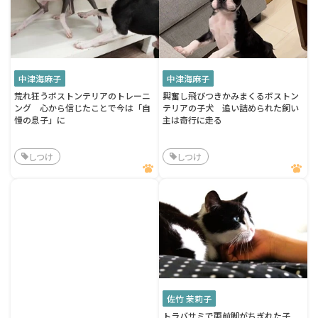
中津海麻子
中津海麻子
荒れ狂うボストンテリアのトレーニ
興奮し飛びつきかみまくるボストン
ング 心から信じたことで今は「自
テリアの子犬 追い詰められた飼い
慢の息子」に
主は奇行に走る
しつけ
しつけ
佐竹 茉莉子
トラバサミで両前脚がちぎれた子