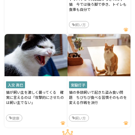
猫 今では後ろ脚で歩き、トイレも
食事も自分で
飼い方
入交 眞巳
宮脇灯子
猫が飼い主を激しく襲ってくる 確
猫の多頭飼いで起きた盗み食い問
実に言えるのは「攻撃的にさせたの
題 ちびちび食べる習慣そのものを
は飼い主でない」
変える作戦を決行
健康
飼い方