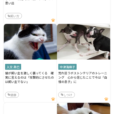
思い出
飼い方
入交 眞巳
中津海麻子
猫が飼い主を激しく襲ってくる 確
荒れ狂うボストンテリアのトレーニ
実に言えるのは「攻撃的にさせたの
ング 心から信じたことで今は「自
は飼い主でない」
慢の息子」に
健康
しつけ