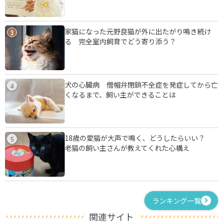
家猫になった元野良猫が外に出たがり鳴き続け
3
る 完全室内飼育でどう寄り添う？
犬の心臓病 僧帽弁閉鎖不全症を発症してから亡
4
くなるまで、飼い主ができることは
18歳の愛猫が大声で鳴く、どうしたらいい？
5
老猫の飼い主さんが教えてくれた心構え
ランキング一覧
関連サイト