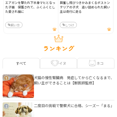
エアガンを撃たれ下半身マヒとなっ
興奮し飛びつきかみまくるボストン
た子猫 保護されて、ふくふくとし
テリアの子犬 追い詰められた飼い
た愛され猫に
主は奇行に走る
飼い方
しつけ
ランキング
イヌ
ネコ
すべて
犬猫の慢性腎臓病 発症してから亡くなるまで、
1
飼い主ができることは【獣医師監修】
二度目の挑戦で警察犬に合格、シーズー「まる」
2