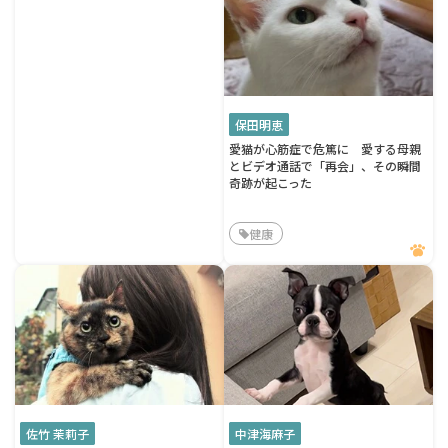
保田明恵
愛猫が心筋症で危篤に 愛する母親
とビデオ通話で「再会」、その瞬間
奇跡が起こった
健康
佐竹 茉莉子
中津海麻子