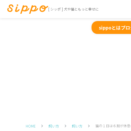
[ シッポ ] 犬や猫ともっと幸せに
sippoとは
プロ
猫の１日は６割が休息
HOME
飼い方
飼い方