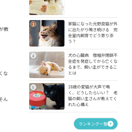
家猫になった元野良猫が外
3
が教
に出たがり鳴き続ける 完
全室内飼育でどう寄り添
う？
犬の心臓病 僧帽弁閉鎖不
4
全症を発症してから亡くな
るまで、飼い主ができるこ
くな
とは
18歳の愛猫が大声で鳴
5
く、どうしたらいい？ 老
猫の飼い主さんが教えてく
そん
れた心構え
ランキング一覧