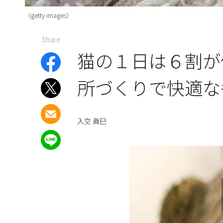
（getty images）
Share
猫の１日は６割が
所づくりで快適な
入交 眞巳