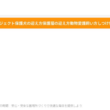
ジェクト
保護犬の迎え方
保護猫の迎え方
動物愛護
飼い方
しつけ
の時間 安心・安全な居場所づくりで快適な毎日を提供しよう