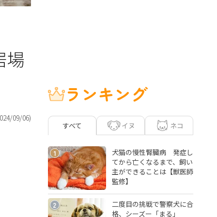
居場
ランキング
024/09/06
)
イヌ
ネコ
すべて
犬猫の慢性腎臓病 発症し
1
てから亡くなるまで、飼い
主ができることは【獣医師
監修】
二度目の挑戦で警察犬に合
2
格、シーズー「まる」