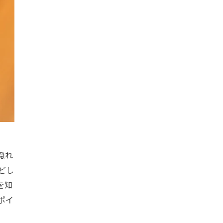
隠れ
どし
を知
ポイ