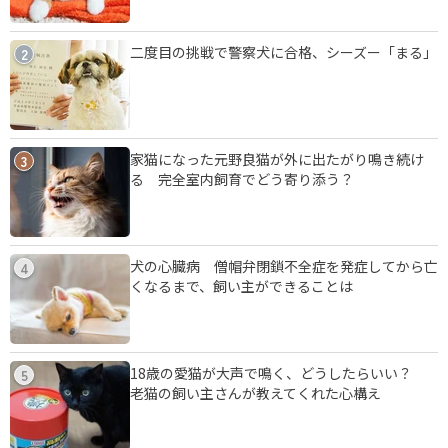
二度目の挑戦で警察犬に合格、シーズー「まる」
2
家猫になった元野良猫が外に出たがり鳴き続け
3
る 完全室内飼育でどう寄り添う？
犬の心臓病 僧帽弁閉鎖不全症を発症してから亡
4
くなるまで、飼い主ができることは
18歳の愛猫が大声で鳴く、どうしたらいい？
5
老猫の飼い主さんが教えてくれた心構え