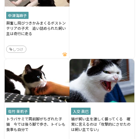
中津海麻子
興奮し飛びつきかみまくるボストン
テリアの子犬 追い詰められた飼い
主は奇行に走る
しつけ
佐竹 茉莉子
入交 眞巳
トラバサミで両前脚がちぎれた子
猫が飼い主を激しく襲ってくる 確
猫 今では後ろ脚で歩き、トイレも
実に言えるのは「攻撃的にさせたの
食事も自分で
は飼い主でない」