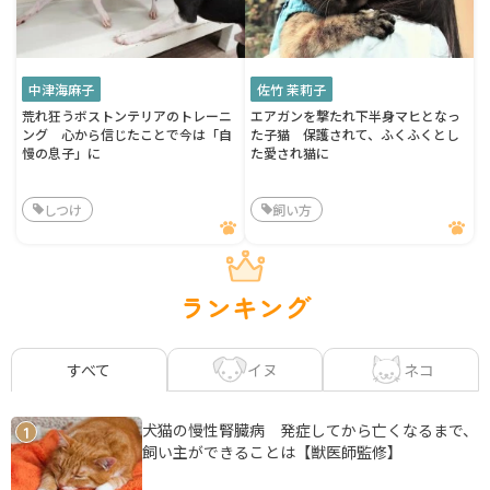
中津海麻子
佐竹 茉莉子
荒れ狂うボストンテリアのトレーニ
エアガンを撃たれ下半身マヒとなっ
ング 心から信じたことで今は「自
た子猫 保護されて、ふくふくとし
慢の息子」に
た愛され猫に
しつけ
飼い方
ランキング
イヌ
ネコ
すべて
犬猫の慢性腎臓病 発症してから亡くなるまで、
1
飼い主ができることは【獣医師監修】