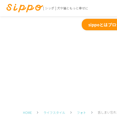
[ シッポ ] 犬や猫ともっと幸せに
sippoとは
プロ
舌しまい忘れ
HOME
ライフスタイル
フォト