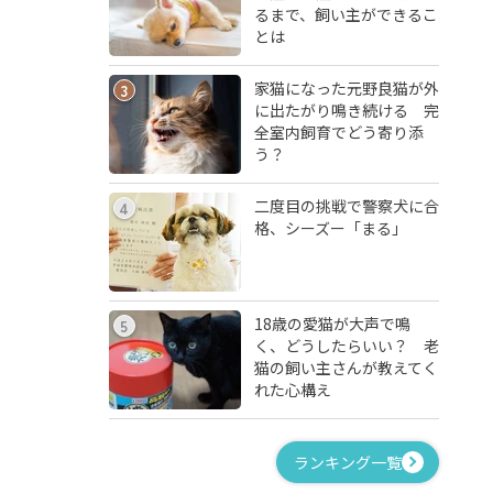
るまで、飼い主ができるこ
とは
家猫になった元野良猫が外
3
に出たがり鳴き続ける 完
全室内飼育でどう寄り添
う？
二度目の挑戦で警察犬に合
4
格、シーズー「まる」
18歳の愛猫が大声で鳴
5
く、どうしたらいい？ 老
猫の飼い主さんが教えてく
れた心構え
ランキング一覧