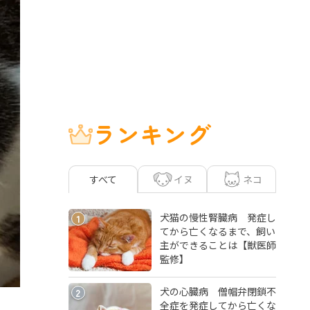
ランキング
イヌ
ネコ
すべて
犬猫の慢性腎臓病 発症し
1
てから亡くなるまで、飼い
主ができることは【獣医師
監修】
犬の心臓病 僧帽弁閉鎖不
2
全症を発症してから亡くな