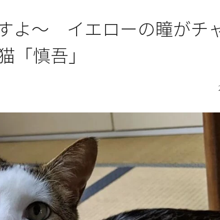
すよ～ イエローの瞳がチ
猫「慎吾」