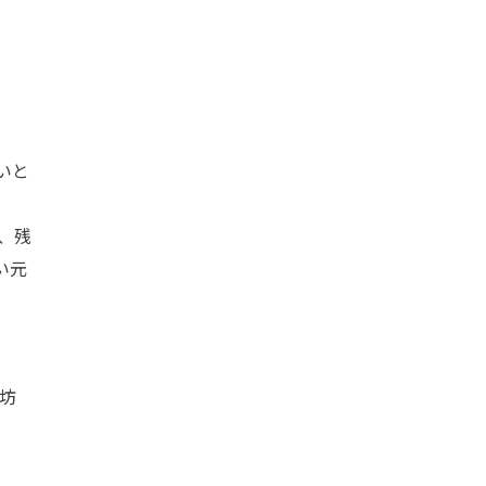
いと
、残
い元
坊