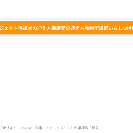
ジェクト
保護犬の迎え方
保護猫の迎え方
動物愛護
飼い方
しつけ
てますよ～ イエローの瞳がチャームポイントの雑種猫「慎吾」