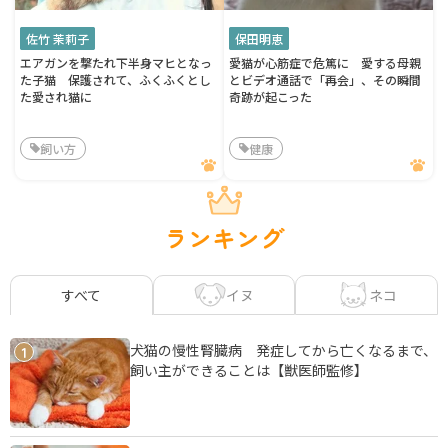
佐竹 茉莉子
保田明恵
エアガンを撃たれ下半身マヒとなっ
愛猫が心筋症で危篤に 愛する母親
た子猫 保護されて、ふくふくとし
とビデオ通話で「再会」、その瞬間
た愛され猫に
奇跡が起こった
飼い方
健康
ランキング
イヌ
ネコ
すべて
犬猫の慢性腎臓病 発症してから亡くなるまで、
1
飼い主ができることは【獣医師監修】