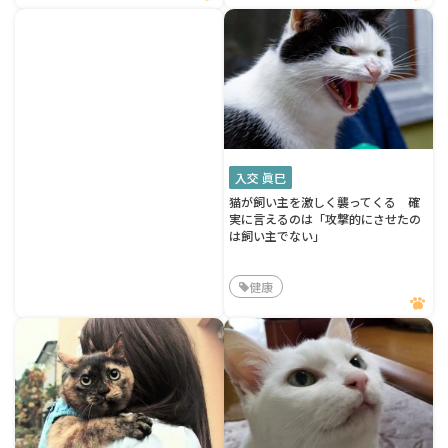
入交 眞巳
猫が飼い主を激しく襲ってくる 確
実に言えるのは「攻撃的にさせたの
は飼い主でない」
健康