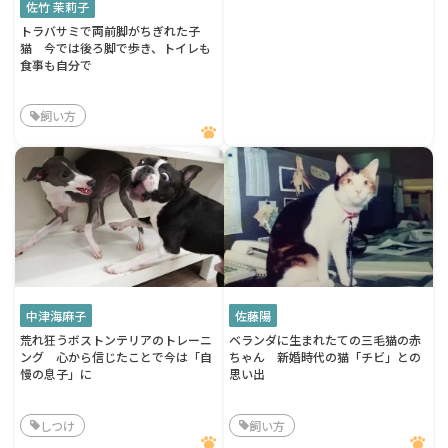
佐竹 茉莉子
トラバサミで両前脚がちぎれた子
猫 今では後ろ脚で歩き、トイレも
食事も自分で
飼い方
中津海麻子
佐藤陽
荒れ狂うボストンテリアのトレーニ
ベランダに生まれたての三毛猫の赤
ング 心から信じたことで今は「自
ちゃん 新婚時代の猫「チビ」との
慢の息子」に
思い出
しつけ
飼い方