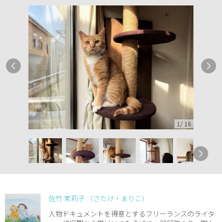
1
/
16
佐竹 茉莉子 （さたけ・まりこ）
人物ドキュメントを得意とするフリーランスのライタ