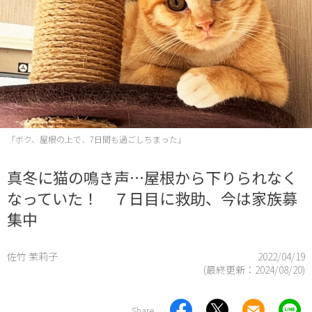
「ボク、屋根の上で、7日間も過ごしちまった」
真冬に猫の鳴き声…屋根から下りられなく
なっていた！ ７日目に救助、今は家族募
集中
佐竹 茉莉子
2022/04/19
(最終更新：
2024/08/20
)
Share