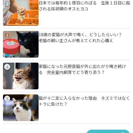
日本では毎年約１億羽にのぼる 生後１日目に殺
2
される採卵鶏のオスヒヨコ
18歳の愛猫が大声で鳴く、どうしたらいい？
3
老猫の飼い主さんが教えてくれた心構え
家猫になった元野良猫が外に出たがり鳴き続け
4
る 完全室内飼育でどう寄り添う？
猫が十二支に入らなかった理由 ネズミではなく
5
トラに負けた？