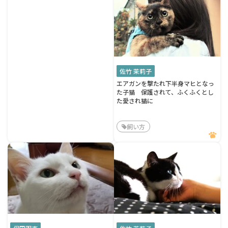
佐竹 茉莉子
エアガンを撃たれ下半身マヒとなっ
た子猫 保護されて、ふくふくとし
た愛され猫に
飼い方