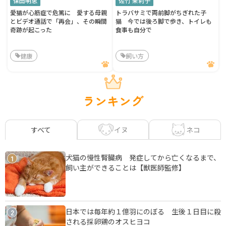
保田明恵
佐竹 茉莉子
愛猫が心筋症で危篤に 愛する母親
トラバサミで両前脚がちぎれた子
とビデオ通話で「再会」、その瞬間
猫 今では後ろ脚で歩き、トイレも
奇跡が起こった
食事も自分で
健康
飼い方
ランキング
イヌ
ネコ
すべて
犬猫の慢性腎臓病 発症してから亡くなるまで、
1
飼い主ができることは【獣医師監修】
日本では毎年約１億羽にのぼる 生後１日目に殺
2
される採卵鶏のオスヒヨコ