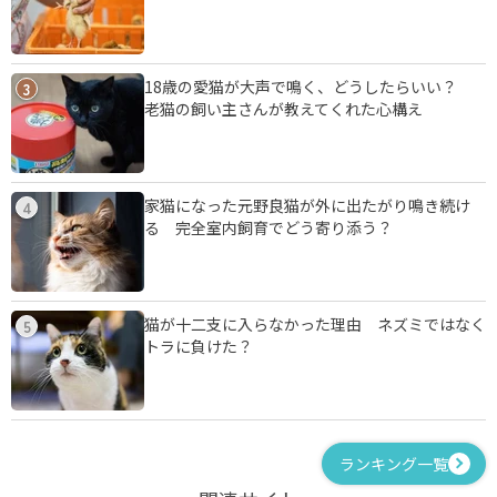
18歳の愛猫が大声で鳴く、どうしたらいい？
3
老猫の飼い主さんが教えてくれた心構え
家猫になった元野良猫が外に出たがり鳴き続け
4
る 完全室内飼育でどう寄り添う？
猫が十二支に入らなかった理由 ネズミではなく
5
トラに負けた？
ランキング一覧