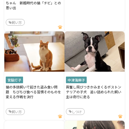
ちゃん 新婚時代の猫「チビ」との
思い出
飼い方
宮脇灯子
中津海麻子
猫の多頭飼いで起きた盗み食い問
興奮し飛びつきかみまくるボストン
題 ちびちび食べる習慣そのものを
テリアの子犬 追い詰められた飼い
変える作戦を決行
主は奇行に走る
飼い方
しつけ