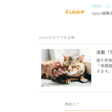
sippo （
sippo
sippoのおすすめ企画
連載「
猫を家
「保護
きます。
関連タグ