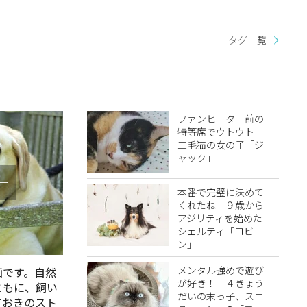
タグ一覧
ファンヒーター前の
特等席でウトウト
三毛猫の女の子「ジ
ャック」
リー
本番で完璧に決めて
くれたね ９歳から
アジリティを始めた
シェルティ「ロビ
ン」
メンタル強めで遊び
画です。自然
が好き！ ４きょう
ともに、飼い
だいの末っ子、スコ
ておきのスト