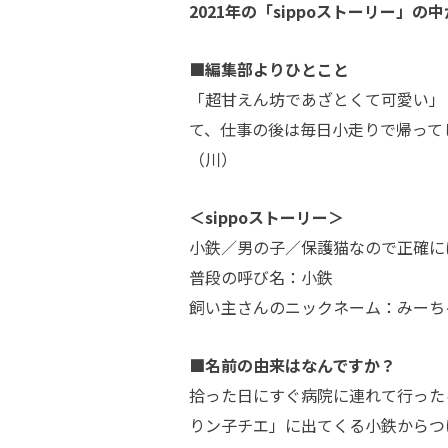
2021年の「sippoストーリー
■編集部よりひとこと
「超甘えん坊であざとくて可愛い」
て、仕事の後は毎日小走りで帰って
（川）
＜sippoストーリー＞
小鉄／男の子／保護猫なので正確に
普段の呼び名：小鉄
飼い主さんのニックネーム：みーち
■名前の由来はなんですか？
拾った日にすぐ病院に連れて行った
りン子チエ」に出てくる小鉄からつ