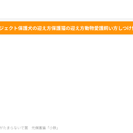
ジェクト
保護犬の迎え方
保護猫の迎え方
動物愛護
飼い方
しつけ
ん坊がたまらないで賞 元保護猫「小鉄」