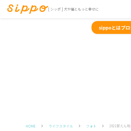
[ シッポ ] 犬や猫ともっと幸せに
sippoとは
プロ
2021甘え
HOME
ライフスタイル
フォト