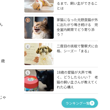
るまで、飼い主ができるこ
とは
家猫になった元野良猫が外
3
ん
に出たがり鳴き続ける 完
全室内飼育でどう寄り添
う？
二度目の挑戦で警察犬に合
4
格、シーズー「まる」
３歳
18歳の愛猫が大声で鳴
5
く、どうしたらいい？ 老
猫の飼い主さんが教えてく
れた心構え
じゃ
ランキング一覧