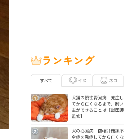
ランキング
イヌ
ネコ
すべて
犬猫の慢性腎臓病 発症し
1
てから亡くなるまで、飼い
主ができることは【獣医師
監修】
犬の心臓病 僧帽弁閉鎖不
2
全症を発症してから亡くな