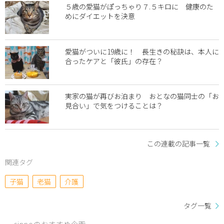
５歳の愛猫がぽっちゃり７.５キロに 健康のた
めにダイエットを決意
愛猫がついに19歳に！ 長生きの秘訣は、本人に
合ったケアと「彼氏」の存在？
実家の猫が再びお泊まり おとなの猫同士の「お
見合い」で気をつけることは？
この連載の記事一覧
関連タグ
子猫
老猫
介護
タグ一覧