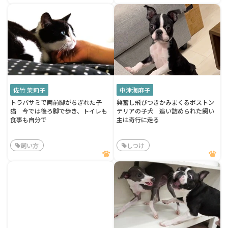
佐竹 茉莉子
中津海麻子
トラバサミで両前脚がちぎれた子
興奮し飛びつきかみまくるボストン
猫 今では後ろ脚で歩き、トイレも
テリアの子犬 追い詰められた飼い
食事も自分で
主は奇行に走る
飼い方
しつけ