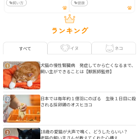
飼い方
健康
ランキング
イヌ
ネコ
すべて
犬猫の慢性腎臓病 発症してから亡くなるまで、
1
飼い主ができることは【獣医師監修】
日本では毎年約１億羽にのぼる 生後１日目に殺
2
される採卵鶏のオスヒヨコ
18歳の愛猫が大声で鳴く、どうしたらいい？
3
老猫の飼い主さんが教えてくれた心構え