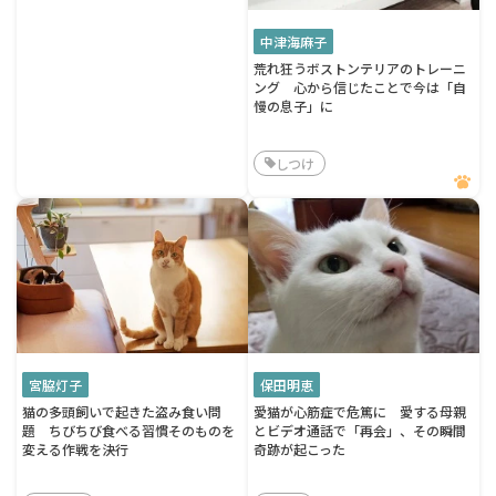
中津海麻子
荒れ狂うボストンテリアのトレーニ
ング 心から信じたことで今は「自
慢の息子」に
しつけ
宮脇灯子
保田明恵
猫の多頭飼いで起きた盗み食い問
愛猫が心筋症で危篤に 愛する母親
題 ちびちび食べる習慣そのものを
とビデオ通話で「再会」、その瞬間
変える作戦を決行
奇跡が起こった