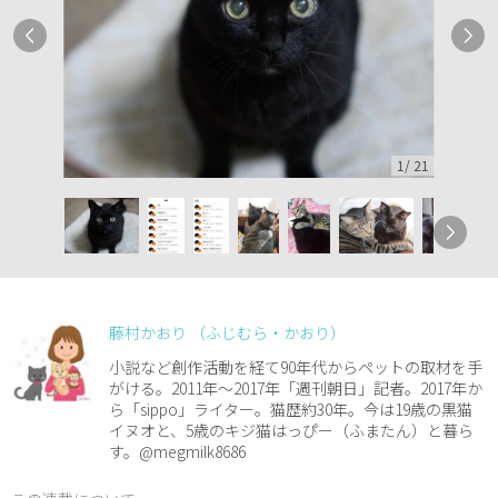
1
/
21
藤村かおり （ふじむら・かおり）
小説など創作活動を経て90年代からペットの取材を手
がける。2011年～2017年「週刊朝日」記者。2017年か
ら「sippo」ライター。猫歴約30年。今は19歳の黒猫
イヌオと、5歳のキジ猫はっぴー（ふまたん）と暮ら
す。@megmilk8686